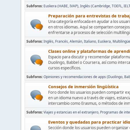
Subforos
Euskera (HABE, IVAP)
Inglés (Cambridge, TOEFL, IELT
Preparación para entrevistas de traba
Una categoría enfocada en ayudar a los usuari
en otros idiomas. Aquí se comparten consejos
enfrentarse a procesos de selección multiling
Subforos
Inglés
Francés
Alemán
Italiano
Euskera
Multilingü
Clases online y plataformas de aprend
Espacio para discutir y recomendar plataform
Duolingo, Babbel o Coursera, así como interc
cursos específicos.
Subforos
Opiniones y recomendaciones de apps (Duolingo, Babb
Consejos de inmersión lingüística
Foro donde los usuarios pueden compartir ex
en un idioma nuevo a través de viajes, estanc
intercambio como Erasmus, o métodos de inme
Subforos
Viajes y estancias en el extranjero
Programas de inte
Eventos y quedadas para practicar id
Sección donde los usuarios pueden organizar