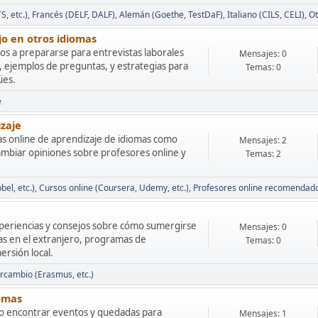
S, etc.)
Francés (DELF, DALF)
Alemán (Goethe, TestDaF)
Italiano (CILS, CELI)
Ot
jo en otros idiomas
os a prepararse para entrevistas laborales
Mensajes: 0
, ejemplos de preguntas, y estrategias para
Temas: 0
ües.
e
izaje
as online de aprendizaje de idiomas como
Mensajes: 2
ambiar opiniones sobre profesores online y
Temas: 2
el, etc.)
Cursos online (Coursera, Udemy, etc.)
Profesores online recomendad
periencias y consejos sobre cómo sumergirse
Mensajes: 0
ias en el extranjero, programas de
Temas: 0
rsión local.
rcambio (Erasmus, etc.)
iomas
 o encontrar eventos y quedadas para
Mensajes: 1