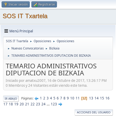
Iniciar sesión
Registrarse
SOS IT Txartela
Menú Principal
SOS IT Txartela
Oposiciones
Oposiciones
►
►
Nuevas Convocatorias
Bizkaia
►
►
TEMARIO ADMINISTRATIVOS DIPUTACION DE BIZKAIA
►
TEMARIO ADMINISTRATIVOS
DIPUTACION DE BIZKAIA
Iniciado por amatxu2007, 16 de Octubre de 2017, 13:26:17 PM
0 Miembros y 24 Visitantes están viendo este tema.
1
2
3
4
5
6
7
8
9
10
11
13
14
15
16
Páginas
12
IR ABAJO
17
18
19
20
21
22
23
24
...
123
ACCIONES DEL USUARIO