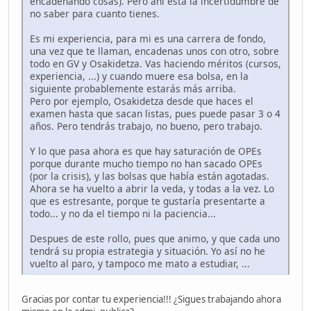
encadenando cosas). Pero ahí está la incertidumbre de
no saber para cuanto tienes.
Es mi experiencia, para mi es una carrera de fondo,
una vez que te llaman, encadenas unos con otro, sobre
todo en GV y Osakidetza. Vas haciendo méritos (cursos,
experiencia, ...) y cuando muere esa bolsa, en la
siguiente probablemente estarás más arriba.
Pero por ejemplo, Osakidetza desde que haces el
examen hasta que sacan listas, pues puede pasar 3 o 4
años. Pero tendrás trabajo, no bueno, pero trabajo.
Y lo que pasa ahora es que hay saturación de OPEs
porque durante mucho tiempo no han sacado OPEs
(por la crisis), y las bolsas que había están agotadas.
Ahora se ha vuelto a abrir la veda, y todas a la vez. Lo
que es estresante, porque te gustaría presentarte a
todo... y no da el tiempo ni la paciencia...
Despues de este rollo, pues que animo, y que cada uno
tendrá su propia estrategia y situación. Yo así no he
vuelto al paro, y tampoco me mato a estudiar, ...
Gracias por contar tu experiencia!!! ¿Sigues trabajando ahora