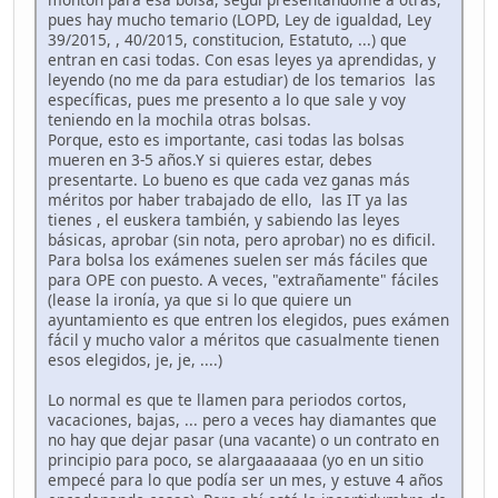
pues hay mucho temario (LOPD, Ley de igualdad, Ley
39/2015, , 40/2015, constitucion, Estatuto, ...) que
entran en casi todas. Con esas leyes ya aprendidas, y
leyendo (no me da para estudiar) de los temarios las
específicas, pues me presento a lo que sale y voy
teniendo en la mochila otras bolsas.
Porque, esto es importante, casi todas las bolsas
mueren en 3-5 años.Y si quieres estar, debes
presentarte. Lo bueno es que cada vez ganas más
méritos por haber trabajado de ello, las IT ya las
tienes , el euskera también, y sabiendo las leyes
básicas, aprobar (sin nota, pero aprobar) no es dificil.
Para bolsa los exámenes suelen ser más fáciles que
para OPE con puesto. A veces, "extrañamente" fáciles
(lease la ironía, ya que si lo que quiere un
ayuntamiento es que entren los elegidos, pues exámen
fácil y mucho valor a méritos que casualmente tienen
esos elegidos, je, je, ....)
Lo normal es que te llamen para periodos cortos,
vacaciones, bajas, ... pero a veces hay diamantes que
no hay que dejar pasar (una vacante) o un contrato en
principio para poco, se alargaaaaaaa (yo en un sitio
empecé para lo que podía ser un mes, y estuve 4 años