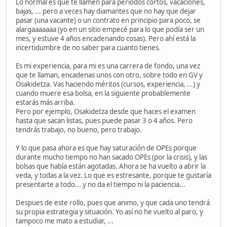
Lo normal es que te llamen para periodos cortos, vacaciones,
bajas, ... pero a veces hay diamantes que no hay que dejar
pasar (una vacante) o un contrato en principio para poco, se
alargaaaaaaa (yo en un sitio empecé para lo que podía ser un
mes, y estuve 4 años encadenando cosas). Pero ahí está la
incertidumbre de no saber para cuanto tienes.
Es mi experiencia, para mi es una carrera de fondo, una vez
que te llaman, encadenas unos con otro, sobre todo en GV y
Osakidetza. Vas haciendo méritos (cursos, experiencia, ...) y
cuando muere esa bolsa, en la siguiente probablemente
estarás más arriba.
Pero por ejemplo, Osakidetza desde que haces el examen
hasta que sacan listas, pues puede pasar 3 o 4 años. Pero
tendrás trabajo, no bueno, pero trabajo.
Y lo que pasa ahora es que hay saturación de OPEs porque
durante mucho tiempo no han sacado OPEs (por la crisis), y las
bolsas que había están agotadas. Ahora se ha vuelto a abrir la
veda, y todas a la vez. Lo que es estresante, porque te gustaría
presentarte a todo... y no da el tiempo ni la paciencia...
Despues de este rollo, pues que animo, y que cada uno tendrá
su propia estrategia y situación. Yo así no he vuelto al paro, y
tampoco me mato a estudiar, ...