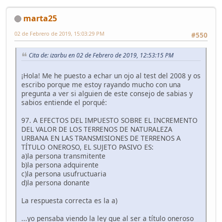
marta25
02 de Febrero de 2019, 15:03:29 PM
#550
Cita de: izarbu en 02 de Febrero de 2019, 12:53:15 PM
¡Hola! Me he puesto a echar un ojo al test del 2008 y os
escribo porque me estoy rayando mucho con una
pregunta a ver si alguien de este consejo de sabias y
sabios entiende el porqué:
97. A EFECTOS DEL IMPUESTO SOBRE EL INCREMENTO
DEL VALOR DE LOS TERRENOS DE NATURALEZA
URBANA EN LAS TRANSMISIONES DE TERRENOS A
TÍTULO ONEROSO, EL SUJETO PASIVO ES:
a)la persona transmitente
b)la persona adquirente
c)la persona usufructuaria
d)la persona donante
La respuesta correcta es la a)
...yo pensaba viendo la ley que al ser a título oneroso