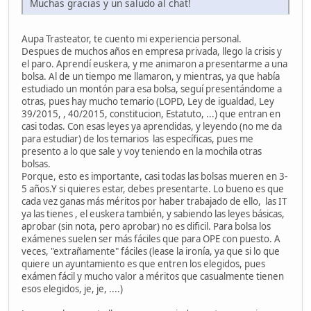
Muchas gracias y un saludo al chat!
Aupa Trasteator, te cuento mi experiencia personal.
Despues de muchos años en empresa privada, llego la crisis y
el paro. Aprendí euskera, y me animaron a presentarme a una
bolsa. Al de un tiempo me llamaron, y mientras, ya que había
estudiado un montón para esa bolsa, seguí presentándome a
otras, pues hay mucho temario (LOPD, Ley de igualdad, Ley
39/2015, , 40/2015, constitucion, Estatuto, ...) que entran en
casi todas. Con esas leyes ya aprendidas, y leyendo (no me da
para estudiar) de los temarios las específicas, pues me
presento a lo que sale y voy teniendo en la mochila otras
bolsas.
Porque, esto es importante, casi todas las bolsas mueren en 3-
5 años.Y si quieres estar, debes presentarte. Lo bueno es que
cada vez ganas más méritos por haber trabajado de ello, las IT
ya las tienes , el euskera también, y sabiendo las leyes básicas,
aprobar (sin nota, pero aprobar) no es dificil. Para bolsa los
exámenes suelen ser más fáciles que para OPE con puesto. A
veces, "extrañamente" fáciles (lease la ironía, ya que si lo que
quiere un ayuntamiento es que entren los elegidos, pues
exámen fácil y mucho valor a méritos que casualmente tienen
esos elegidos, je, je, ....)