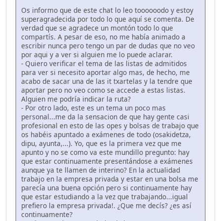
Os informo que de este chat lo leo toooooodo y estoy
superagradecida por todo lo que aquí se comenta. De
verdad que se agradece un montón todo lo que
compartís. A pesar de eso, no me había animado a
escribir nunca pero tengo un par de dudas que no veo
por aqui y a ver si alguien me lo puede aclarar.
- Quiero verificar el tema de las listas de admitidos
para ver si necesito aportar algo mas, de hecho, me
acabo de sacar una de las it txartelas y la tendre que
aportar pero no veo como se accede a estas listas.
Alguien me podría indicar la ruta?
- Por otro lado, este es un tema un poco mas
personal...me da la sensacion de que hay gente casi
profesional en esto de las opes y bolsas de trabajo que
os habéis apuntado a exámenes de todo (osakidetza,
dipu, ayunta,...). Yo, que es la primera vez que me
apunto y no se como va este mundillo pregunto: hay
que estar continuamente presentándose a exámenes
aunque ya te llamen de interino? En la actualidad
trabajo en la empresa privada y estar en una bolsa me
parecía una buena opción pero si continuamente hay
que estar estudiando a la vez que trabajando...igual
prefiero la empresa privada!. ¿Que me decís? ¿es así
continuamente?