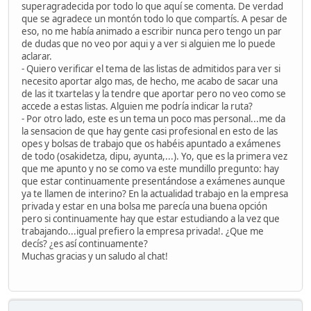
superagradecida por todo lo que aquí se comenta. De verdad
que se agradece un montón todo lo que compartís. A pesar de
eso, no me había animado a escribir nunca pero tengo un par
de dudas que no veo por aqui y a ver si alguien me lo puede
aclarar.
- Quiero verificar el tema de las listas de admitidos para ver si
necesito aportar algo mas, de hecho, me acabo de sacar una
de las it txartelas y la tendre que aportar pero no veo como se
accede a estas listas. Alguien me podría indicar la ruta?
- Por otro lado, este es un tema un poco mas personal...me da
la sensacion de que hay gente casi profesional en esto de las
opes y bolsas de trabajo que os habéis apuntado a exámenes
de todo (osakidetza, dipu, ayunta,...). Yo, que es la primera vez
que me apunto y no se como va este mundillo pregunto: hay
que estar continuamente presentándose a exámenes aunque
ya te llamen de interino? En la actualidad trabajo en la empresa
privada y estar en una bolsa me parecía una buena opción
pero si continuamente hay que estar estudiando a la vez que
trabajando...igual prefiero la empresa privada!. ¿Que me
decís? ¿es así continuamente?
Muchas gracias y un saludo al chat!