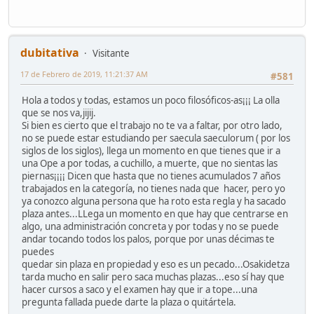
dubitativa
Visitante
17 de Febrero de 2019, 11:21:37 AM
#581
Hola a todos y todas, estamos un poco filosóficos-as¡¡¡ La olla
que se nos va,jijij.
Si bien es cierto que el trabajo no te va a faltar, por otro lado,
no se puede estar estudiando per saecula saeculorum ( por los
siglos de los siglos), llega un momento en que tienes que ir a
una Ope a por todas, a cuchillo, a muerte, que no sientas las
piernas¡¡¡¡ Dicen que hasta que no tienes acumulados 7 años
trabajados en la categoría, no tienes nada que hacer, pero yo
ya conozco alguna persona que ha roto esta regla y ha sacado
plaza antes...LLega un momento en que hay que centrarse en
algo, una administración concreta y por todas y no se puede
andar tocando todos los palos, porque por unas décimas te
puedes
quedar sin plaza en propiedad y eso es un pecado...Osakidetza
tarda mucho en salir pero saca muchas plazas...eso sí hay que
hacer cursos a saco y el examen hay que ir a tope...una
pregunta fallada puede darte la plaza o quitártela.