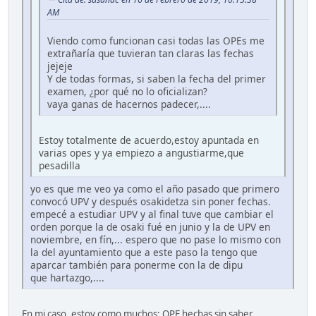
AM
Viendo como funcionan casi todas las OPEs me
extrañaría que tuvieran tan claras las fechas
jejeje
Y de todas formas, si saben la fecha del primer
examen, ¿por qué no lo oficializan?
vaya ganas de hacernos padecer,....
Estoy totalmente de acuerdo,estoy apuntada en
varias opes y ya empiezo a angustiarme,que
pesadilla
yo es que me veo ya como el año pasado que primero
convocó UPV y después osakidetza sin poner fechas.
empecé a estudiar UPV y al final tuve que cambiar el
orden porque la de osaki fué en junio y la de UPV en
noviembre, en fín,... espero que no pase lo mismo con
la del ayuntamiento que a este paso la tengo que
aparcar también para ponerme con la de dipu
que hartazgo,....
En mi caso, estoy como muchos: OPE hechas sin saber