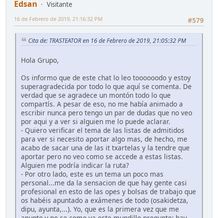
Edsan
Visitante
16 de Febrero de 2019, 21:16:32 PM
#579
Cita de: TRASTEATOR en 16 de Febrero de 2019, 21:05:32 PM
Hola Grupo,
Os informo que de este chat lo leo toooooodo y estoy
superagradecida por todo lo que aquí se comenta. De
verdad que se agradece un montón todo lo que
compartís. A pesar de eso, no me había animado a
escribir nunca pero tengo un par de dudas que no veo
por aqui y a ver si alguien me lo puede aclarar.
- Quiero verificar el tema de las listas de admitidos
para ver si necesito aportar algo mas, de hecho, me
acabo de sacar una de las it txartelas y la tendre que
aportar pero no veo como se accede a estas listas.
Alguien me podría indicar la ruta?
- Por otro lado, este es un tema un poco mas
personal...me da la sensacion de que hay gente casi
profesional en esto de las opes y bolsas de trabajo que
os habéis apuntado a exámenes de todo (osakidetza,
dipu, ayunta,...). Yo, que es la primera vez que me
apunto y no se como va este mundillo pregunto: hay