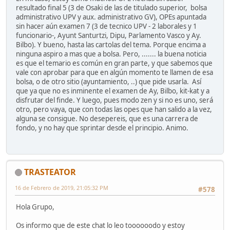
resultado final 5 (3 de Osaki de las de titulado superior, bolsa
administrativo UPV y aux. administrativo GV), OPEs apuntada
sin hacer aún examen 7 (3 de tecnico UPV - 2 laborales y 1
funcionario-, Ayunt Santurtzi, Dipu, Parlamento Vasco y Ay.
Bilbo). Y bueno, hasta las cartolas del tema. Porque encima a
ninguna aspiro a mas que a bolsa. Pero, ....... la buena noticia
es que el temario es común en gran parte, y que sabemos que
vale con aprobar para que en algún momento te llamen de esa
bolsa, o de otro sitio (ayuntamiento, ..) que pide usarla. Así
que ya que no es inminente el examen de Ay, Bilbo, kit-kat y a
disfrutar del finde. Y luego, pues modo zen y si no es uno, será
otro, pero vaya, que con todas las opes que han salido a la vez,
alguna se consigue. No desepereis, que es una carrera de
fondo, y no hay que sprintar desde el principio. Animo.
TRASTEATOR
16 de Febrero de 2019, 21:05:32 PM
#578
Hola Grupo,
Os informo que de este chat lo leo toooooodo y estoy