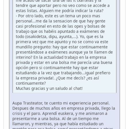
me acabo de sacar una de las it txartelas y la
tendre que aportar pero no veo como se accede a
estas listas. Alguien me podría indicar la ruta?
- Por otro lado, este es un tema un poco mas
personal...me da la sensacion de que hay gente
casi profesional en esto de las opes y bolsas de
trabajo que os habéis apuntado a exámenes de
todo (osakidetza, dipu, ayunta,...). Yo, que es la
primera vez que me apunto y no se como va este
mundillo pregunto: hay que estar continuamente
presentándose a exámenes aunque ya te llamen de
interino? En la actualidad trabajo en la empresa
privada y estar en una bolsa me parecía una buena
opción pero si continuamente hay que estar
estudiando a la vez que trabajando...igual prefiero
la empresa privada!. ¿Que me decís? ¿es así
continuamente?
Muchas gracias y un saludo al chat!
Aupa Trasteator, te cuento mi experiencia personal.
Despues de muchos años en empresa privada, llego la
crisis y el paro. Aprendí euskera, y me animaron a
presentarme a una bolsa. Al de un tiempo me
llamaron, y mientras, ya que había estudiado un
montón para esa bolsa, seguí presentándome a otras,