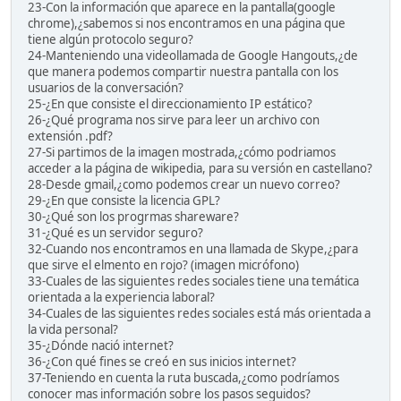
23-Con la información que aparece en la pantalla(google
chrome),¿sabemos si nos encontramos en una página que
tiene algún protocolo seguro?
24-Manteniendo una videollamada de Google Hangouts,¿de
que manera podemos compartir nuestra pantalla con los
usuarios de la conversación?
25-¿En que consiste el direccionamiento IP estático?
26-¿Qué programa nos sirve para leer un archivo con
extensión .pdf?
27-Si partimos de la imagen mostrada,¿cómo podriamos
acceder a la página de wikipedia, para su versión en castellano?
28-Desde gmail,¿como podemos crear un nuevo correo?
29-¿En que consiste la licencia GPL?
30-¿Qué son los progrmas shareware?
31-¿Qué es un servidor seguro?
32-Cuando nos encontramos en una llamada de Skype,¿para
que sirve el elmento en rojo? (imagen micrófono)
33-Cuales de las siguientes redes sociales tiene una temática
orientada a la experiencia laboral?
34-Cuales de las siguientes redes sociales está más orientada a
la vida personal?
35-¿Dónde nació internet?
36-¿Con qué fines se creó en sus inicios internet?
37-Teniendo en cuenta la ruta buscada,¿como podríamos
conocer mas información sobre los pasos seguidos?