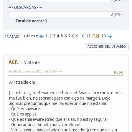
--> DESCARGAS <--
0 (0%)
Total de votos:
0
1
2
3
4
5
6
7
8
9
10
11
13
Páginas
12
IR ABAJO
ACCIONES DEL USUARIO
ACF.
Visitante
20 de Octubre de 2023, 16:49:40 PM
#550
Arratsalde on!
Justo hice ayer el examen de Internet Avanzado y con la demo
me fue bien, no sobrada pero con algo de margen. Dejo
algunas preguntas que me parecieron que no estaban:
- Qué es spyware.
- Qué es applet.
- Qué es shareware (creo que era así, no estoy segura).
- Generar una etiqueta nueva en Gmail.
- Ver la página más visitada en un buscador (creo que era en