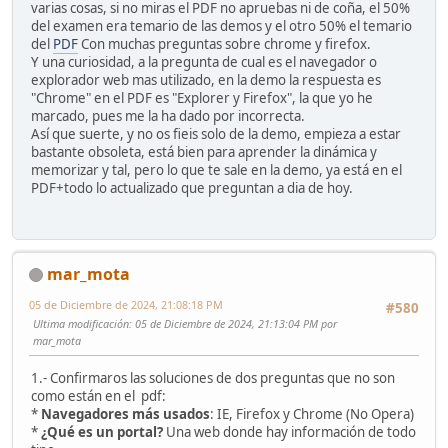
varias cosas, si no miras el PDF no apruebas ni de coña, el 50%
del examen era temario de las demos y el otro 50% el temario
del
PDF
Con muchas preguntas sobre chrome y firefox.
Y una curiosidad, a la pregunta de cual es el navegador o
explorador web mas utilizado, en la demo la respuesta es
"Chrome" en el PDF es "Explorer y Firefox", la que yo he
marcado, pues me la ha dado por incorrecta.
Así que suerte, y no os fieis solo de la demo, empieza a estar
bastante obsoleta, está bien para aprender la dinámica y
memorizar y tal, pero lo que te sale en la demo, ya está en el
PDF+todo lo actualizado que preguntan a dia de hoy.
mar_mota
05 de Diciembre de 2024, 21:08:18 PM
#580
Ultima modificación
: 05 de Diciembre de 2024, 21:13:04 PM por
mar_mota
1.- Confirmaros las soluciones de dos preguntas que no son
como están en el pdf:
*
Navegadores más usados
: IE, Firefox y Chrome (No Opera)
*
¿Qué es un portal?
Una web donde hay información de todo