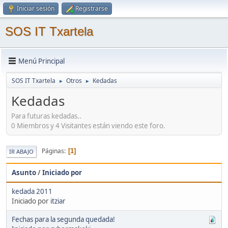
Iniciar sesión
Registrarse
SOS IT Txartela
Menú Principal
SOS IT Txartela
Otros
Kedadas
►
►
Kedadas
Para futuras kedadas..
0 Miembros y 4 Visitantes están viendo este foro.
Páginas
1
IR ABAJO
Asunto
/
Iniciado por
kedada 2011
Iniciado por
itziar
Fechas para la segunda quedada!