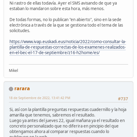
Ni rastro de ellas todavía. Ayer el SMS avisando de que ya
estaban lo mandaron sobre esta hora, más menos.
De todas formas, no lo publican "en abierto", sino en la sede
electrónica a través de la que se gestiona todo el tema de las
solicitudes.
https://www.ivap.euskadi.eus/noticia/2022/como-consultar-la-
plantilla-de-respuestas-correctas-de-los-examenes-realizados-
en-el-bec-el-17-de-septiembre/z16-h2home/es/
Mikel
rarara
18 de Septiembre de 2022, 13:41:42 PM
#737
Si, así con la plantilla preguntas respuestas cuadernillo y la hoja
amarilla que tenemos, sabremos el resultado.
Luego ya antes del jueves 22, igual mañana ya el resultado en
concreto personalizado que no diferira en pincipio del que
obtengamos ahora al comparar respuestas cuando lo
publiquen en la web.