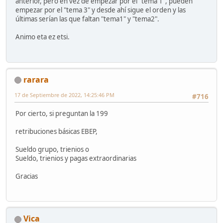
anterior, pero en vez de empezar por el "tema 1", pueden
empezar por el "tema 3" y desde ahí sigue el orden y las
últimas serían las que faltan "tema1" y "tema2".
Animo eta ez etsi.
rarara
17 de Septiembre de 2022, 14:25:46 PM
#716
Por cierto, si preguntan la 199
retribuciones básicas EBEP,
Sueldo grupo, trienios o
Sueldo, trienios y pagas extraordinarias
Gracias
Vica