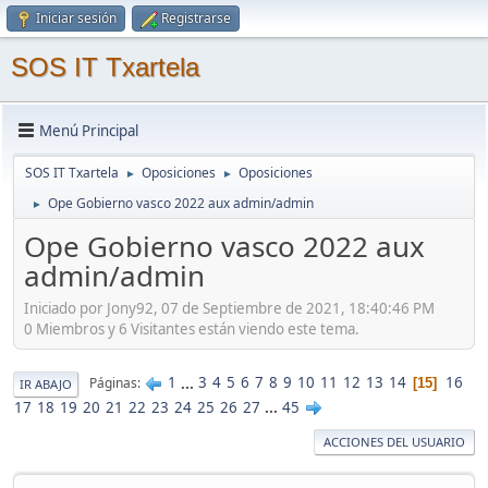
Iniciar sesión
Registrarse
SOS IT Txartela
Menú Principal
SOS IT Txartela
Oposiciones
Oposiciones
►
►
Ope Gobierno vasco 2022 aux admin/admin
►
Ope Gobierno vasco 2022 aux
admin/admin
Iniciado por Jony92, 07 de Septiembre de 2021, 18:40:46 PM
0 Miembros y 6 Visitantes están viendo este tema.
1
...
3
4
5
6
7
8
9
10
11
12
13
14
16
Páginas
15
IR ABAJO
17
18
19
20
21
22
23
24
25
26
27
...
45
ACCIONES DEL USUARIO