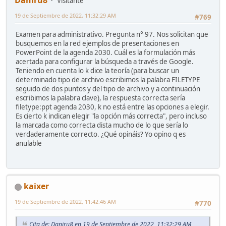
Visitante
19 de Septiembre de 2022, 11:32:29 AM
#769
Examen para administrativo. Pregunta n° 97. Nos solicitan que
busquemos en la red ejemplos de presentaciones en
PowerPoint de la agenda 2030. Cuál es la formulación más
acertada para configurar la búsqueda a través de Google.
Teniendo en cuenta lo k dice la teoría (para buscar un
determinado tipo de archivo escribimos la palabra FILETYPE
seguido de dos puntos y del tipo de archivo y a continuación
escribimos la palabra clave), la respuesta correcta sería
filetype:ppt agenda 2030, k no está entre las opciones a elegir.
Es cierto k indican elegir "la opción más correcta", pero incluso
la marcada como correcta dista mucho de lo que sería lo
verdaderamente correcto. ¿Qué opináis? Yo opino q es
anulable
kaixer
19 de Septiembre de 2022, 11:42:46 AM
#770
Cita de: Daniru8 en 19 de Septiembre de 2022, 11:32:29 AM