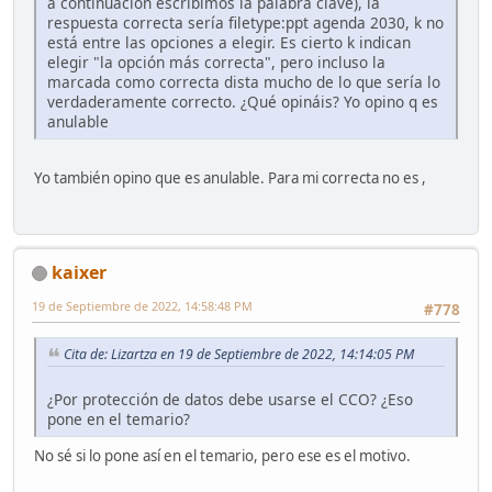
a continuación escribimos la palabra clave), la
respuesta correcta sería filetype:ppt agenda 2030, k no
está entre las opciones a elegir. Es cierto k indican
elegir "la opción más correcta", pero incluso la
marcada como correcta dista mucho de lo que sería lo
verdaderamente correcto. ¿Qué opináis? Yo opino q es
anulable
Yo también opino que es anulable. Para mi correcta no es ,
kaixer
19 de Septiembre de 2022, 14:58:48 PM
#778
Cita de: Lizartza en 19 de Septiembre de 2022, 14:14:05 PM
¿Por protección de datos debe usarse el CCO? ¿Eso
pone en el temario?
No sé si lo pone así en el temario, pero ese es el motivo.