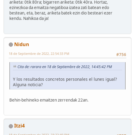
ariketa: 0tik 80ra; bigarren ariketa: 0tik 40ra. Hortaz,
ezinezkoa da emaitza negatiboa izatea zati batean edo
bestean, eta, beraz, ariketa batek ezin dio besteari ezer
kendu. Nahikoa da ja!
Nidun
18 de Septiembre de 2022, 22:54:33 PM
#756
Cita de: rarara en 18 de Septiembre de 2022, 14:45:42 PM
Y los resultados concretos personales el lunes igual?
Alguna noticia?
Behin-behineko emaitzen zerrendak 22an.
Itzi4
18 de Septiembre de 2022, 23:22:40 PM