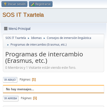
Iniciar sesión
Registrarse
SOS IT Txartela
Menú Principal
SOS IT Txartela
Idiomas
Consejos de inmersión lingüística
►
►
Programas de intercambio (Erasmus, etc.)
►
Programas de intercambio
(Erasmus, etc.)
0 Miembros y 1 Visitante están viendo este foro.
Páginas
1
IR ABAJO
No hay mensajes...
Páginas
1
IR ARRIBA