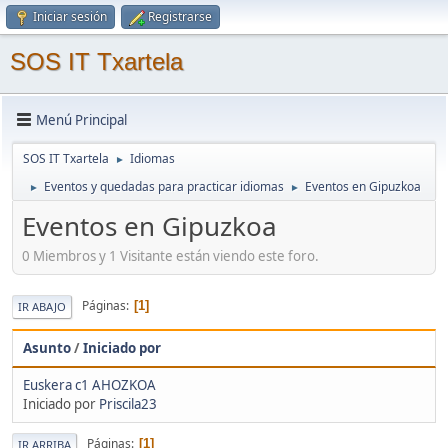
Iniciar sesión
Registrarse
SOS IT Txartela
Menú Principal
SOS IT Txartela
Idiomas
►
Eventos y quedadas para practicar idiomas
Eventos en Gipuzkoa
►
►
Eventos en Gipuzkoa
0 Miembros y 1 Visitante están viendo este foro.
Páginas
1
IR ABAJO
Asunto
/
Iniciado por
Euskera c1 AHOZKOA
Iniciado por
Priscila23
Páginas
1
IR ARRIBA