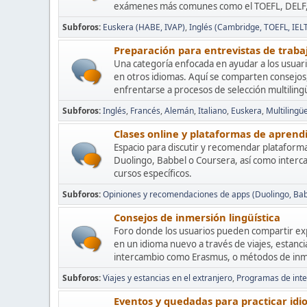
exámenes más comunes como el TOEFL, DELF, 
Subforos
Euskera (HABE, IVAP)
Inglés (Cambridge, TOEFL, IELT
Preparación para entrevistas de traba
Una categoría enfocada en ayudar a los usuari
en otros idiomas. Aquí se comparten consejos
enfrentarse a procesos de selección multiling
Subforos
Inglés
Francés
Alemán
Italiano
Euskera
Multilingü
Clases online y plataformas de aprend
Espacio para discutir y recomendar plataform
Duolingo, Babbel o Coursera, así como interc
cursos específicos.
Subforos
Opiniones y recomendaciones de apps (Duolingo, Babb
Consejos de inmersión lingüística
Foro donde los usuarios pueden compartir ex
en un idioma nuevo a través de viajes, estanc
intercambio como Erasmus, o métodos de inme
Subforos
Viajes y estancias en el extranjero
Programas de inte
Eventos y quedadas para practicar id