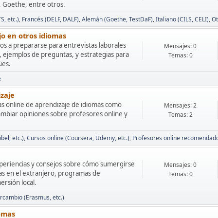
Goethe, entre otros.
S, etc.)
Francés (DELF, DALF)
Alemán (Goethe, TestDaF)
Italiano (CILS, CELI)
Ot
jo en otros idiomas
os a prepararse para entrevistas laborales
Mensajes: 0
, ejemplos de preguntas, y estrategias para
Temas: 0
ües.
e
izaje
as online de aprendizaje de idiomas como
Mensajes: 2
ambiar opiniones sobre profesores online y
Temas: 2
el, etc.)
Cursos online (Coursera, Udemy, etc.)
Profesores online recomendad
periencias y consejos sobre cómo sumergirse
Mensajes: 0
ias en el extranjero, programas de
Temas: 0
rsión local.
rcambio (Erasmus, etc.)
iomas