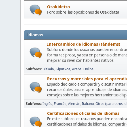
Osakidetza
Foro sobre las oposiciones de Osakidetza
Idiomas
Intercambios de idiomas (tándems)
Subforo donde los usuarios pueden encontrar
forma recíproca, ya sea en persona o de mane
mejorar su nivel con hablantes nativos.
Subforos
Bizkaia
Gipuzkoa
Araba
Online
Recursos y materiales para el aprendi
Espacio dedicado a compartir y discutir materia
recursos útiles para el aprendizaje de idioma
consejos sobre las mejores herramientas disp
Subforos
Inglés
Francés
Alemán
Italiano
Otros (para otros i
Certificaciones oficiales de idiomas
En este subforo los usuarios pueden encontra
certificaciones oficiales de idiomas, comparti