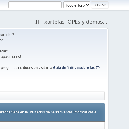
IT Txartelas, OPEs y demás...
xartelas?
n?
acar?
s oposiciones?
 preguntas no dudes en visitar la
Guía definitiva sobre las IT-
rsona tiene en la utilización de herramientas informáticas e