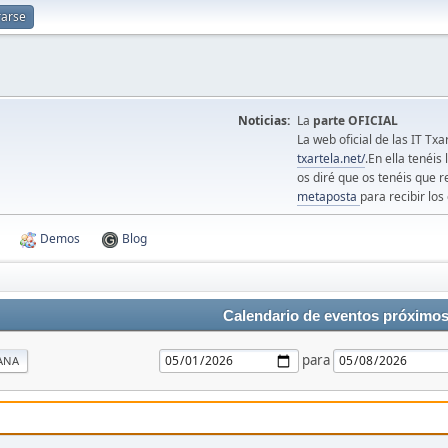
rarse
Noticias:
La
parte OFICIAL
La web oficial de las IT Tx
txartela.net/
.En ella tenéis
os diré que os tenéis que r
metaposta
para recibir los 
Demos
Blog
Calendario de eventos próximo
para
ANA