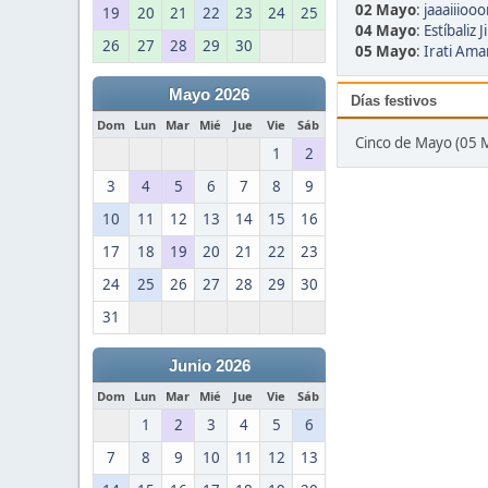
02 Mayo
:
jaaaiiioo
19
20
21
22
23
24
25
04 Mayo
:
Estíbaliz 
26
27
28
29
30
05 Mayo
:
Irati Ama
Mayo 2026
Días festivos
Dom
Lun
Mar
Mié
Jue
Vie
Sáb
Cinco de Mayo (05 
1
2
3
4
5
6
7
8
9
10
11
12
13
14
15
16
17
18
19
20
21
22
23
24
25
26
27
28
29
30
31
Junio 2026
Dom
Lun
Mar
Mié
Jue
Vie
Sáb
1
2
3
4
5
6
7
8
9
10
11
12
13