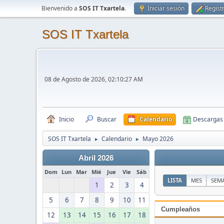
Bienvenido a
SOS IT Txartela
.
Iniciar sesión
Regist
SOS IT Txartela
08 de Agosto de 2026, 02:10:27 AM
Inicio
Buscar
Calendario
Descargas
SOS IT Txartela
Calendario
Mayo 2026
►
►
Abril 2026
Dom
Lun
Mar
Mié
Jue
Vie
Sáb
LISTA
MES
SEM
1
2
3
4
5
6
7
8
9
10
11
Cumpleaños
12
13
14
15
16
17
18