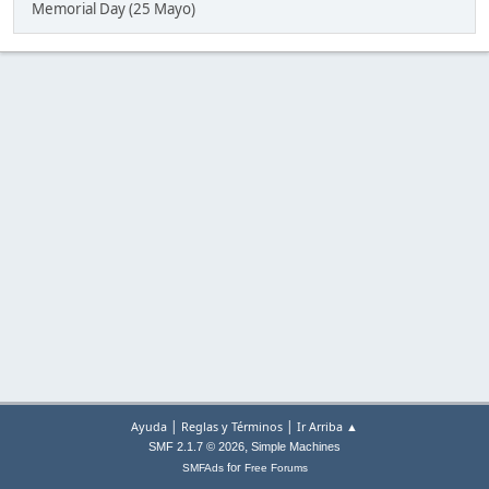
Memorial Day (25 Mayo)
|
|
Ayuda
Reglas y Términos
Ir Arriba ▲
,
SMF 2.1.7 © 2026
Simple Machines
for
SMFAds
Free Forums