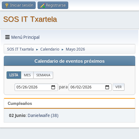
Iniciar sesión
Registrarse
SOS IT Txartela
Menú Principal
SOS IT Txartela
Calendario
Mayo 2026
►
►
Calendario de eventos próximos
LISTA
MES
SEMANA
para
Cumpleaños
02 Junio
:
Danielwaife (38)