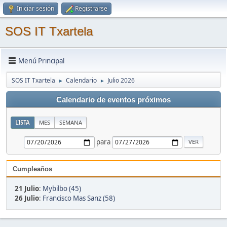
Iniciar sesión
Registrarse
SOS IT Txartela
Menú Principal
SOS IT Txartela
Calendario
Julio 2026
►
►
Calendario de eventos próximos
LISTA
MES
SEMANA
para
Cumpleaños
21 Julio
:
Mybilbo (45)
26 Julio
:
Francisco Mas Sanz (58)