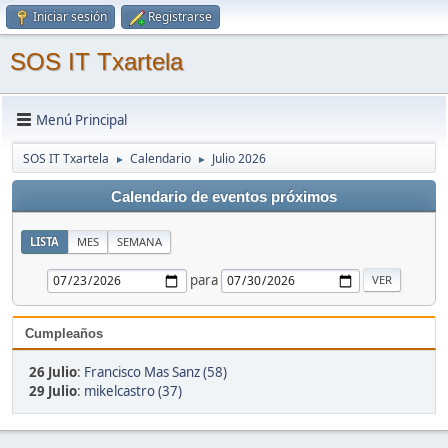
Iniciar sesión
Registrarse
SOS IT Txartela
Menú Principal
SOS IT Txartela
Calendario
Julio 2026
►
►
Calendario de eventos próximos
LISTA
MES
SEMANA
para
Cumpleaños
26 Julio
:
Francisco Mas Sanz (58)
29 Julio
:
mikelcastro (37)