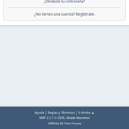
¿Olvidaste tu contraseña?
¿No tienes una cuenta?
Regístrate
.
|
|
Ayuda
Reglas y Términos
Ir Arriba ▲
,
SMF 2.1.7 © 2026
Simple Machines
for
SMFAds
Free Forums