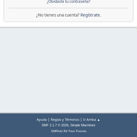
¿Olvidaste tu contraseña?
¿No tienes una cuenta?
Regístrate
.
|
|
Ayuda
Reglas y Términos
Ir Arriba ▲
,
SMF 2.1.7 © 2026
Simple Machines
for
SMFAds
Free Forums