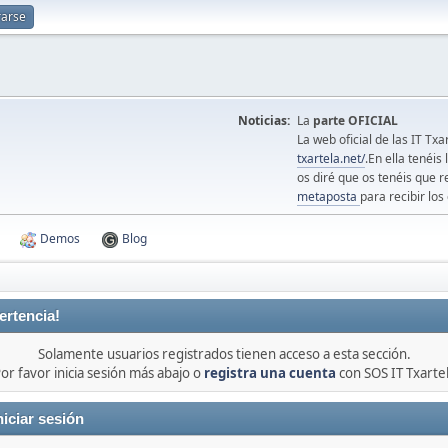
rarse
Noticias:
La
parte OFICIAL
La web oficial de las IT Tx
txartela.net/
.En ella tenéis
os diré que os tenéis que r
metaposta
para recibir los 
Demos
Blog
ertencia!
Solamente usuarios registrados tienen acceso a esta sección.
or favor inicia sesión más abajo o
registra una cuenta
con SOS IT Txarte
niciar sesión