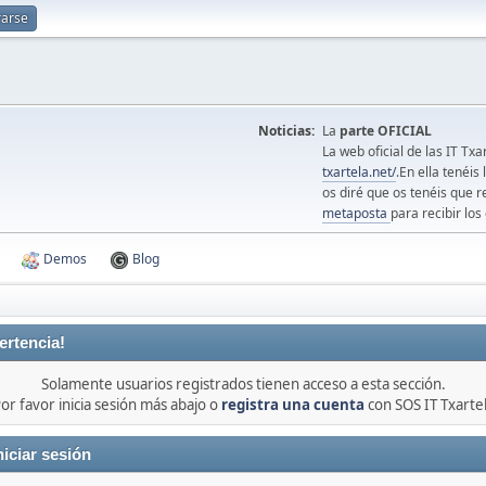
rarse
Noticias:
La
parte OFICIAL
La web oficial de las IT Tx
txartela.net/
.En ella tenéis
os diré que os tenéis que r
metaposta
para recibir los 
Demos
Blog
ertencia!
Solamente usuarios registrados tienen acceso a esta sección.
or favor inicia sesión más abajo o
registra una cuenta
con SOS IT Txarte
niciar sesión