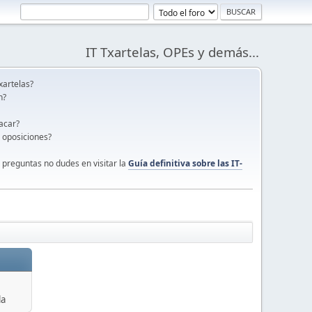
IT Txartelas, OPEs y demás...
xartelas?
n?
acar?
s oposiciones?
 preguntas no dudes en visitar la
Guía definitiva sobre las IT-
la