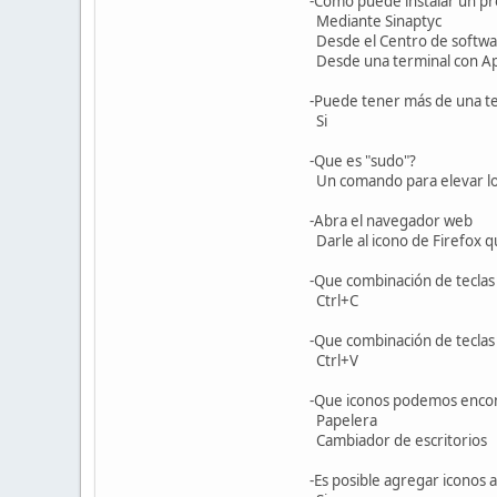
-Como puede instalar un p
Mediante Sinaptyc
Desde el Centro de softw
Desde una terminal con Apt
-Puede tener más de una te
Si
-Que es "sudo"?
Un comando para elevar los
-Abra el navegador web
Darle al icono de Firefox q
-Que combinación de teclas 
Ctrl+C
-Que combinación de teclas 
Ctrl+V
-Que iconos podemos encont
Papelera
Cambiador de escritorios
-Es posible agregar iconos 