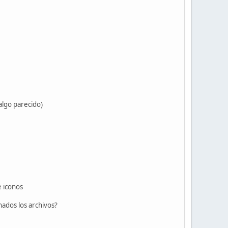
algo parecido)
e iconos
ados los archivos?