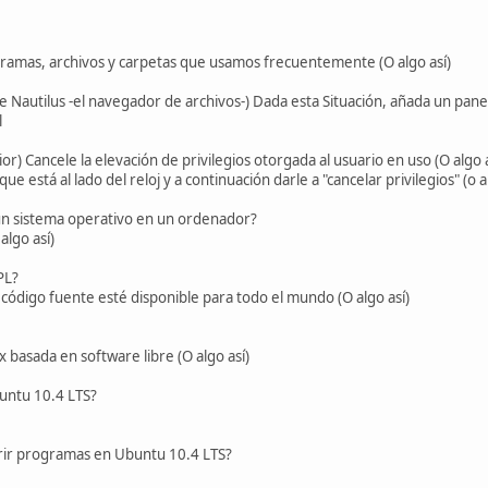
amas, archivos y carpetas que usamos frecuentemente (O algo así)
 Nautilus -el navegador de archivos-) Dada esta Situación, añada un panel
l
or) Cancele la elevación de privilegios otorgada al usuario en uso (O algo a
ue está al lado del reloj y a continuación darle a "cancelar privilegios" (o 
 un sistema operativo en un ordenador?
algo así)
PL?
código fuente esté disponible para todo el mundo (O algo así)
 basada en software libre (O algo así)
buntu 10.4 LTS?
ir programas en Ubuntu 10.4 LTS?