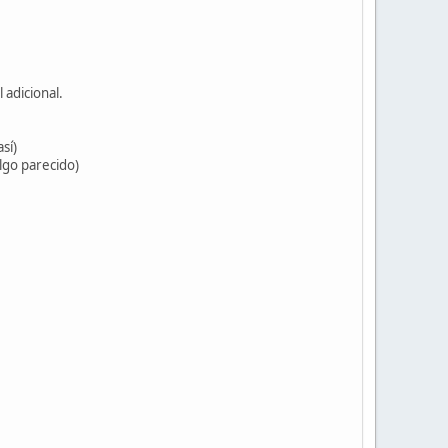
 adicional.
sí)
algo parecido)