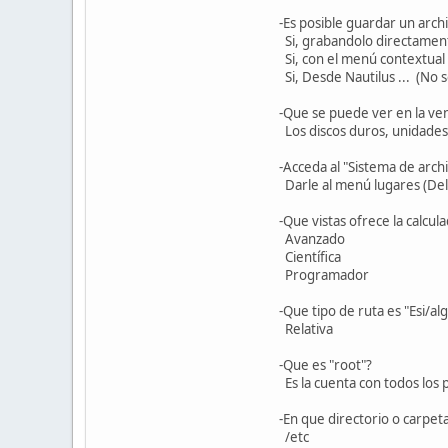
-Es posible guardar un archi
Si, grabandolo directament
Si, con el menú contextual
Si, Desde Nautilus ... (No 
-Que se puede ver en la ve
Los discos duros, unidades 
-Acceda al "Sistema de arch
Darle al menú lugares (Del 
-Que vistas ofrece la calcu
Avanzado
Científica
Programador
-Que tipo de ruta es "Esi/a
Relativa
-Que es "root"?
Es la cuenta con todos los p
-En que directorio o carpet
/etc