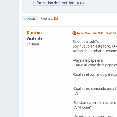
Información de la versión 10.04
Páginas
1
IR ABAJO
Kautxo
14 de Mayo de 2011, 12:48:5
Visitante
Saludos a tod@s:
En línea
Soy nuevo en este foro, qu
Acabo de aprobar el examen
-Vaya a la papelera.
Darle al icono de la papeler
-Cual es el comando para co
CP
-Cual es esl comando para li
LS
-Si estamos en el directori
A "/Home"
-Cuantos escritorios viene