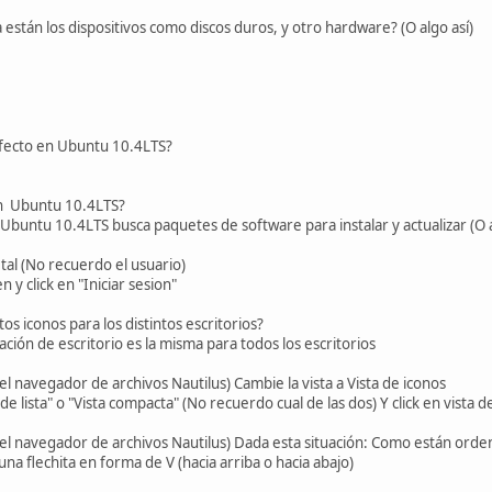
 están los dispositivos como discos duros, y otro hardware? (O algo así)
defecto en Ubuntu 10.4LTS?
en Ubuntu 10.4LTS?
buntu 10.4LTS busca paquetes de software para instalar y actualizar (O 
 tal (No recuerdo el usuario)
 y click en "Iniciar sesion"
tos iconos para los distintos escritorios?
ación de escritorio es la misma para todos los escritorios
l navegador de archivos Nautilus) Cambie la vista a Vista de iconos
de lista" o "Vista compacta" (No recuerdo cual de las dos) Y click en vista d
el navegador de archivos Nautilus) Dada esta situación: Como están orden
una flechita en forma de V (hacia arriba o hacia abajo)