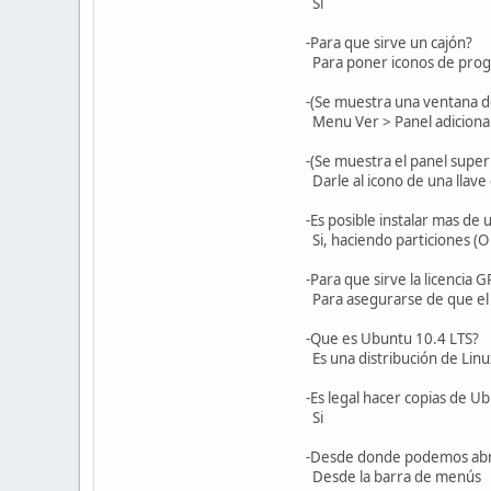
Si
-Para que sirve un cajón?
Para poner iconos de progr
-(Se muestra una ventana de
Menu Ver > Panel adiciona
-(Se muestra el panel superi
Darle al icono de una llave q
-Es posible instalar mas de
Si, haciendo particiones (O 
-Para que sirve la licencia G
Para asegurarse de que el 
-Que es Ubuntu 10.4 LTS?
Es una distribución de Linux
-Es legal hacer copias de U
Si
-Desde donde podemos abr
Desde la barra de menús