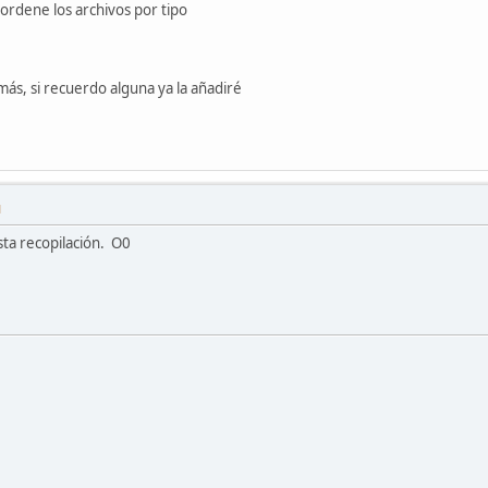
 ordene los archivos por tipo
s, si recuerdo alguna ya la añadiré
M
sta recopilación. O0