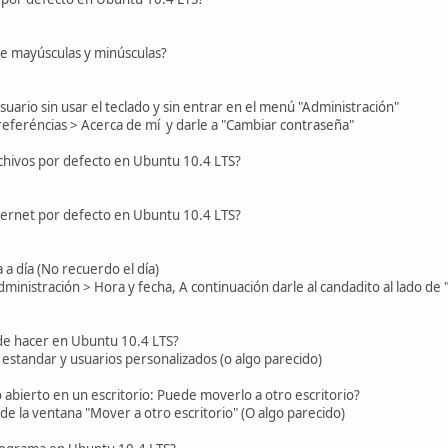
re mayúsculas y minúsculas?
uario sin usar el teclado y sin entrar en el menú "Administración"
eferéncias > Acerca de mí y darle a "Cambiar contraseña"
rchivos por defecto en Ubuntu 10.4 LTS?
nternet por defecto en Ubuntu 10.4 LTS?
 a día (No recuerdo el día)
nistración > Hora y fecha, A continuación darle al candadito al lado de "P
de hacer en Ubuntu 10.4 LTS?
estandar y usuarios personalizados (o algo parecido)
o abierto en un escritorio: Puede moverlo a otro escritorio?
de la ventana "Mover a otro escritorio" (O algo parecido)