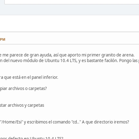
7 PM
e me parece de gran ayuda, así que aporto mi primer granito de arena.
 del nuevo módulo de Ubuntu 10.4 LTS, y es bastante facilón. Pongo las
a que está en el panel inferior.
piar archivos o carpetas?
star archivos y carpetas
o "/Home/Esi" y escribimos el comando "cd.." A que directorio iremos?
n por defecto en Ubuntu 10.4 LTS?