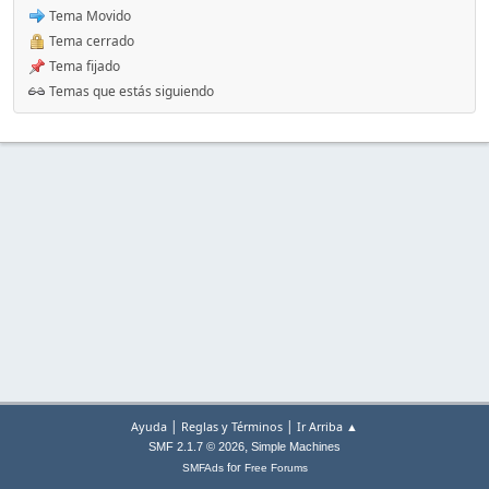
Tema Movido
Tema cerrado
Tema fijado
Temas que estás siguiendo
|
|
Ayuda
Reglas y Términos
Ir Arriba ▲
,
SMF 2.1.7 © 2026
Simple Machines
for
SMFAds
Free Forums