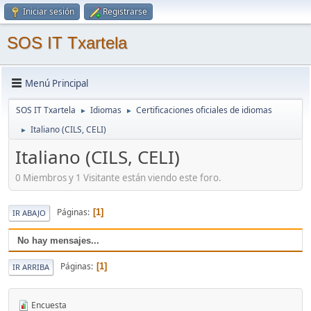
Iniciar sesión
Registrarse
SOS IT Txartela
Menú Principal
SOS IT Txartela
Idiomas
Certificaciones oficiales de idiomas
►
►
Italiano (CILS, CELI)
►
Italiano (CILS, CELI)
0 Miembros y 1 Visitante están viendo este foro.
Páginas
1
IR ABAJO
No hay mensajes...
Páginas
1
IR ARRIBA
Encuesta