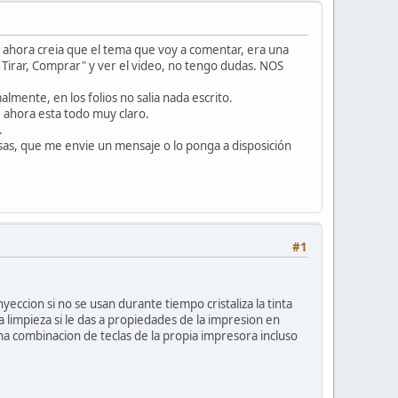
a ahora creia que el tema que voy a comentar, era una
rar, Comprar" y ver el video, no tengo dudas. NOS
ente, en los folios no salia nada escrito.
, ahora esta todo muy claro.
.
sas, que me envie un mensaje o lo ponga a disposición
#1
yeccion si no se usan durante tiempo cristaliza la tinta
a limpieza si le das a propiedades de la impresion en
a combinacion de teclas de la propia impresora incluso