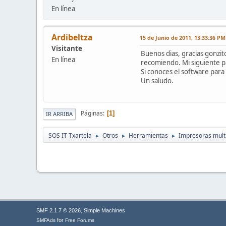
En línea
Ardibeltza
15 de Junio de 2011, 13:33:36 PM
Visitante
Buenos dias, gracias gonzito
En línea
recomiendo. Mi siguiente pa
Si conoces el software para 
Un saludo.
Páginas
1
IR ARRIBA
SOS IT Txartela
Otros
Herramientas
Impresoras multi
►
►
►
,
SMF 2.1.7 © 2026
Simple Machines
for
SMFAds
Free Forums