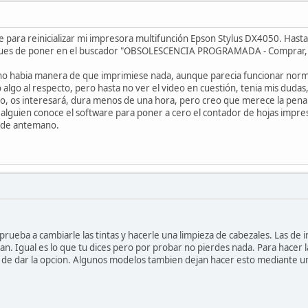
 para reinicializar mi impresora multifunción Epson Stylus DX4050. Hast
ues de poner en el buscador "OBSOLESCENCIA PROGRAMADA - Comprar, Ti
no habia manera de que imprimiese nada, aunque parecia funcionar normalm
algo al respecto, pero hasta no ver el video en cuestión, tenia mis dudas
sto, os interesará, dura menos de una hora, pero creo que merece la pena
alguien conoce el software para poner a cero el contador de hojas impre
o de antemano.
prueba a cambiarle las tintas y hacerle una limpieza de cabezales. Las de in
an. Igual es lo que tu dices pero por probar no pierdes nada. Para hacer l
a de dar la opcion. Algunos modelos tambien dejan hacer esto mediante un