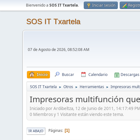
Bienvenido a
SOS IT Txartela
.
Iniciar sesión
Regist
SOS IT Txartela
07 de Agosto de 2026, 08:52:08 AM
Inicio
Buscar
Calendario
Descargas
SOS IT Txartela
Otros
Herramientas
Impresoras multi
►
►
►
Impresoras multifunción que
Iniciado por Ardibeltza, 12 de Junio de 2011, 14:17:49 P
0 Miembros y 1 Visitante están viendo este tema.
Páginas
1
IR ABAJO