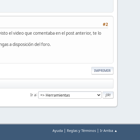
#2
isto el video que comentaba en el post anterior, te lo
ngas a disposición del foro.
IMPRIMIR
Ir a
|
|
Ayuda
Reglas y Términos
Ir Arriba ▲