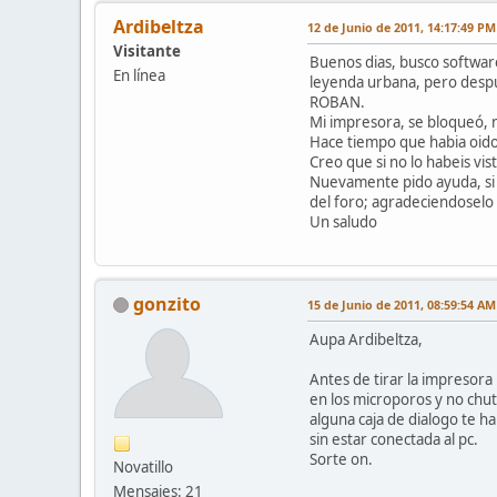
Ardibeltza
12 de Junio de 2011, 14:17:49 PM
Visitante
Buenos dias, busco software
En línea
leyenda urbana, pero desp
ROBAN.
Mi impresora, se bloqueó, 
Hace tiempo que habia oido 
Creo que si no lo habeis vi
Nuevamente pido ayuda, si 
del foro; agradeciendosel
Un saludo
gonzito
15 de Junio de 2011, 08:59:54 AM
Aupa Ardibeltza,
Antes de tirar la impresora 
en los microporos y no chut
alguna caja de dialogo te h
sin estar conectada al pc.
Sorte on.
Novatillo
Mensajes: 21