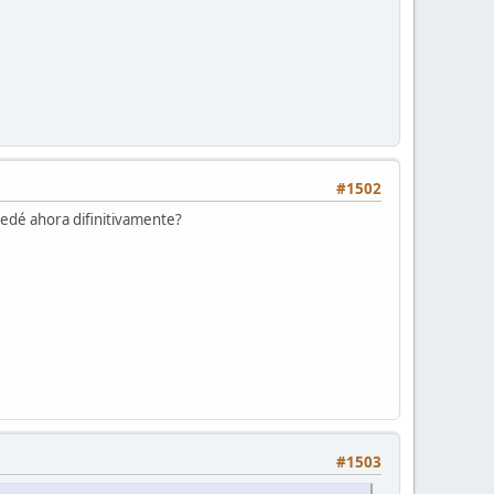
#1502
edé ahora difinitivamente?
#1503