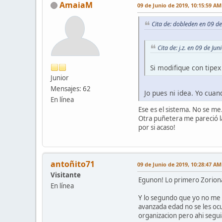
AmaiaM
09 de Junio de 2019, 10:15:59 AM
Cita de: dobleden en 09 d
Cita de: j.z. en 09 de J
Si modifique con tipe
Junior
Mensajes: 62
Jo pues ni idea. Yo cua
En línea
Ese es el sistema. No se m
Otra puñetera me pareció la
por si acaso!
antoñito71
09 de Junio de 2019, 10:28:47 AM
Visitante
Egunon! Lo primero Zorion
En línea
Y lo segundo que yo no me v
avanzada edad no se les ocur
organizacion pero ahi segui