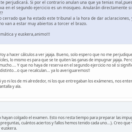
te perjudicará. Si por el contrario anulan una que ya tenias mal,pues
va en el segundo ejercicio es un mosqueo. Anularán directamente s
??
 cerrado que ha estado este tribunal a la hora de dar aclaraciones, 
no van a estar muy abiertos a torcer el brazo.
rmática y euskera,animo!!!
 Voy a hacer cálculos a ver jajaja. Bueno, solo espero que no me perjudiqu
ciles, lo mismo es para que se te quiten las ganas de impugnar jajaja. Pe
 mucho.... Y que no haya de reserva en el segundo ejercicio no sé si signi
distinto...o que recalculan... ya lo averiguaremos!!
 ni yo ni los de mi alrededor, ni los que entregaban los exámenes, nos e
ntalla y ala.
hayan colgado el examen. Esto nos resta tiempo para preparar las impu
s preguntas, cuántos aciertos y fallos hemos tenido cada uno...). Creo qu
y euskera.