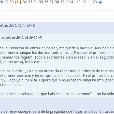
28
29
30
32
33
34
35
36
37
38
39
40
41
42
43
...
123
31
 Junio de 2019, 09:11:49 AM
 de Junio de 2019, 08:59:50 AM
n la intención de entrar en bolsa y me quedé a hacer el segundo ejer
l primero aunque los dos bastante a ras.... Para ser el primero el de
 llamas "de regalo". Todo a exprimirse bien el seso. Y en el segund
l, oh sorpresa, lo hice mejor.
an los puntos? ¿En cuanto afectaría tener mal la primera de reserva
 el primer ejercicio y tener aprobado el segundo...En el primer ejerc
en y luego ya ni fu ni fa. Espero que o no prospere ninguna impugna
O todo o nada.
que habéis aprobado, porque habréis currado un montón!! No ha sido 
las de reserva,dependerá de la pregunta que hayan anulado. En tu ca