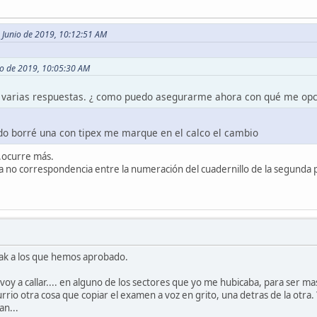
e Junio de 2019, 10:12:51 AM
unio de 2019, 10:05:30 AM
x varias respuestas. ¿ como puedo asegurarme ahora con qué me opc
ndo borré una con tipex me marque en el calco el cambio
e.ocurre más.
 no correspondencia entre la numeración del cuadernillo de la segunda pa
ak a los que hemos aprobado.
oy a callar.... en alguno de los sectores que yo me hubicaba, para ser ma
rio otra cosa que copiar el examen a voz en grito, una detras de la otra. Y
an...