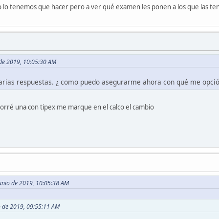
o lo tenemos que hacer pero a ver qué examen les ponen a los que las ten
o de 2019, 10:05:30 AM
 varias respuestas. ¿ como puedo asegurarme ahora con qué me opci
borré una con tipex me marque en el calco el cambio
unio de 2019, 10:05:38 AM
io de 2019, 09:55:11 AM