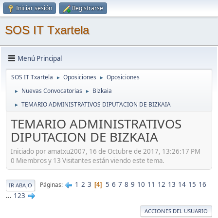
Iniciar sesión
Registrarse
SOS IT Txartela
Menú Principal
SOS IT Txartela
Oposiciones
Oposiciones
►
►
Nuevas Convocatorias
Bizkaia
►
►
TEMARIO ADMINISTRATIVOS DIPUTACION DE BIZKAIA
►
TEMARIO ADMINISTRATIVOS
DIPUTACION DE BIZKAIA
Iniciado por amatxu2007, 16 de Octubre de 2017, 13:26:17 PM
0 Miembros y 13 Visitantes están viendo este tema.
1
2
3
5
6
7
8
9
10
11
12
13
14
15
16
Páginas
4
IR ABAJO
...
123
ACCIONES DEL USUARIO