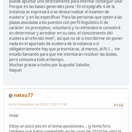
puede apuntar uno directamente para intentar conseguir una?
Porque en las bases generales pone "En el epígrafe 4 de la
instancia se expresará si se desea realizar el examen de
euskera" y en las específicas "Para las personas que opten a las
plazas asociadas a los puestos con perfil lingüístico II de
carácter no preceptivo, voluntario y no eliminatorio consistirá
en determinar y acreditar en su caso, el conocimiento del
euskera al referido nivel", así que no sé si inscribirme sin poner
nada en el apartado de euskera de la instancia o si
obligatoriamente hay que presentarse, al menos, al PL1... He
estado llamando para que me intentaran resolver las dudas,
pero comunica todo el tiempo.
Muchas gracias a todos por la ayuda! Saludos
Raquel
netxu77
06 de Noviembre de 2018, 13:55:11 PM
#168
Hola!
Estoy un poco pez en el tema oposiciones... (y tema foro
tambien que habia comentado en las opos de 2010) he visto la