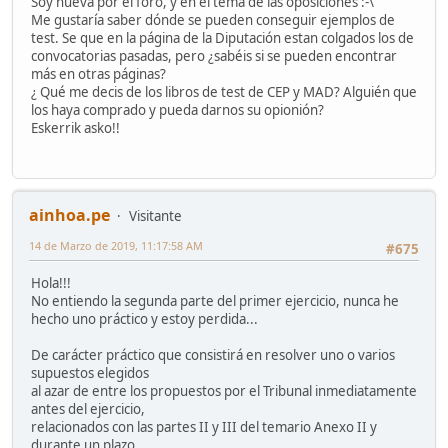
Soy nueva por el foro, y en el tema de las oposiciones :-\
Me gustaría saber dónde se pueden conseguir ejemplos de
test. Se que en la página de la Diputación estan colgados los de
convocatorias pasadas, pero ¿sabéis si se pueden encontrar
más en otras páginas?
¿ Qué me decis de los libros de test de CEP y MAD? Alguién que
los haya comprado y pueda darnos su opionión?
Eskerrik asko!!
ainhoa.pe
Visitante
14 de Marzo de 2019, 11:17:58 AM
#675
Hola!!!
No entiendo la segunda parte del primer ejercicio, nunca he
hecho uno práctico y estoy perdida...
De carácter práctico que consistirá en resolver uno o varios
supuestos elegidos
al azar de entre los propuestos por el Tribunal inmediatamente
antes del ejercicio,
relacionados con las partes II y III del temario Anexo II y
durante un plazo