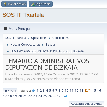
Iniciar sesión
Registrarse
SOS IT Txartela
Menú Principal
SOS IT Txartela
Oposiciones
Oposiciones
►
►
Nuevas Convocatorias
Bizkaia
►
►
TEMARIO ADMINISTRATIVOS DIPUTACION DE BIZKAIA
►
TEMARIO ADMINISTRATIVOS
DIPUTACION DE BIZKAIA
Iniciado por amatxu2007, 16 de Octubre de 2017, 13:26:17 PM
0 Miembros y 38 Visitantes están viendo este tema.
1
2
3
4
5
6
7
8
9
10
11
12
13
15
16
Páginas
14
IR ABAJO
17
18
19
20
21
22
23
24
25
26
...
123
ACCIONES DEL USUARIO