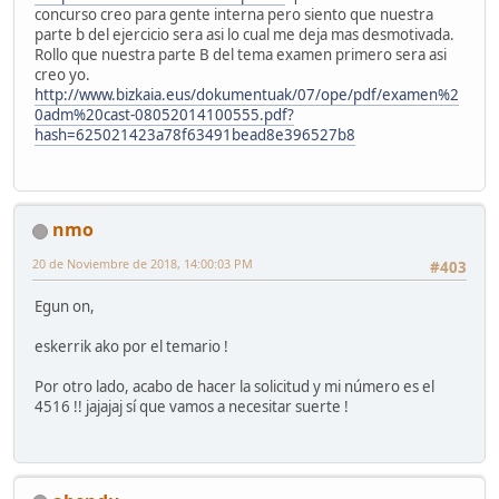
concurso creo para gente interna pero siento que nuestra
parte b del ejercicio sera asi lo cual me deja mas desmotivada.
Rollo que nuestra parte B del tema examen primero sera asi
creo yo.
http://www.bizkaia.eus/dokumentuak/07/ope/pdf/examen%2
0adm%20cast-08052014100555.pdf?
hash=625021423a78f63491bead8e396527b8
nmo
20 de Noviembre de 2018, 14:00:03 PM
#403
Egun on,
eskerrik ako por el temario !
Por otro lado, acabo de hacer la solicitud y mi número es el
4516 !! jajajaj sí que vamos a necesitar suerte !