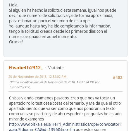
Hola.
Si alguien ha hecho la solicitud esta semana, igual nos puede
decir qué numero de solicitud va ya de forma aproximada,
para estimar un poco el volumen de esta ope.
Yo, aunque hasta hoy he ido completando la información,
tengo la solicitud creada desde los primeros días con el
numero asignado en aquel momento.
Gracias!
Elisabeth2312_
Visitante
20 de Noviembre de 2018, 12:32:02 PM
#402
Ultima modificación
: 20 de Noviembre de 2018, 12:33:34 PM por
Elisabeth2312_
Chicos viendo examenes pasados, creo que nos va tocar un
apartado rollo test osea cosas del temario. y Me da que el otro
apartado siento que va ser como que nos pondran un texto
como un caso practico y de ahi respodner preguntas he estado
mirando examenes
http://www.bizkaia.eus/Herri_Administrazioa/ope/convocatori
a.asp?Idioma=CA&id=1396&tipo=fin
que estos son en