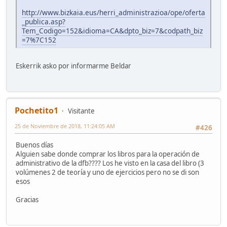
http://www.bizkaia.eus/herri_administrazioa/ope/oferta
_publica.asp?
Tem_Codigo=152&idioma=CA&dpto_biz=7&codpath_biz
=7%7C152
Eskerrik asko por informarme Beldar
Pochetito1
Visitante
25 de Noviembre de 2018, 11:24:05 AM
#426
Buenos días
Alguien sabe donde comprar los libros para la operación de
administrativo de la dfb???? Los he visto en la casa del libro (3
volúmenes 2 de teoría y uno de ejercicios pero no se di son
esos
Gracias