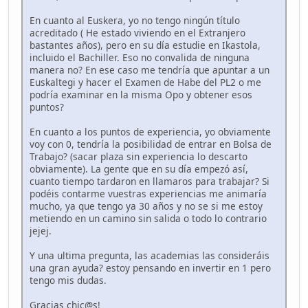
En cuanto al Euskera, yo no tengo ningún título
acreditado ( He estado viviendo en el Extranjero
bastantes años), pero en su día estudie en Ikastola,
incluido el Bachiller. Eso no convalida de ninguna
manera no? En ese caso me tendría que apuntar a un
Euskaltegi y hacer el Examen de Habe del PL2 o me
podría examinar en la misma Opo y obtener esos
puntos?
En cuanto a los puntos de experiencia, yo obviamente
voy con 0, tendría la posibilidad de entrar en Bolsa de
Trabajo? (sacar plaza sin experiencia lo descarto
obviamente). La gente que en su día empezó así,
cuanto tiempo tardaron en llamaros para trabajar? Si
podéis contarme vuestras experiencias me animaría
mucho, ya que tengo ya 30 años y no se si me estoy
metiendo en un camino sin salida o todo lo contrario
jejej.
Y una ultima pregunta, las academias las consideráis
una gran ayuda? estoy pensando en invertir en 1 pero
tengo mis dudas.
Gracias chic@s!