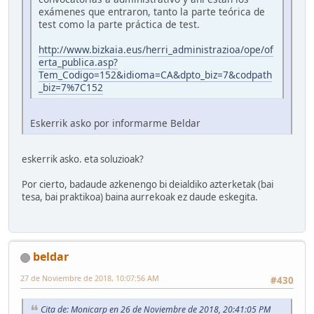
exámenes que entraron, tanto la parte teórica de
test como la parte práctica de test.
http://www.bizkaia.eus/herri_administrazioa/ope/of
erta_publica.asp?
Tem_Codigo=152&idioma=CA&dpto_biz=7&codpath
_biz=7%7C152
Eskerrik asko por informarme Beldar
eskerrik asko. eta soluzioak?
Por cierto, badaude azkenengo bi deialdiko azterketak (bai
tesa, bai praktikoa) baina aurrekoak ez daude eskegita.
beldar
27 de Noviembre de 2018, 10:07:56 AM
#430
Cita de: Monicarp en 26 de Noviembre de 2018, 20:41:05 PM