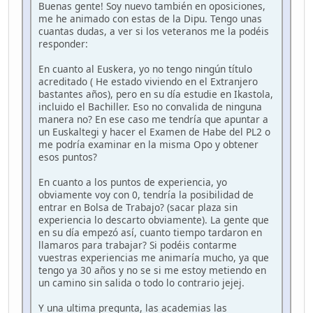
Buenas gente! Soy nuevo también en oposiciones,
me he animado con estas de la Dipu. Tengo unas
cuantas dudas, a ver si los veteranos me la podéis
responder:
En cuanto al Euskera, yo no tengo ningún título
acreditado ( He estado viviendo en el Extranjero
bastantes años), pero en su día estudie en Ikastola,
incluido el Bachiller. Eso no convalida de ninguna
manera no? En ese caso me tendría que apuntar a
un Euskaltegi y hacer el Examen de Habe del PL2 o
me podría examinar en la misma Opo y obtener
esos puntos?
En cuanto a los puntos de experiencia, yo
obviamente voy con 0, tendría la posibilidad de
entrar en Bolsa de Trabajo? (sacar plaza sin
experiencia lo descarto obviamente). La gente que
en su día empezó así, cuanto tiempo tardaron en
llamaros para trabajar? Si podéis contarme
vuestras experiencias me animaría mucho, ya que
tengo ya 30 años y no se si me estoy metiendo en
un camino sin salida o todo lo contrario jejej.
Y una ultima pregunta, las academias las