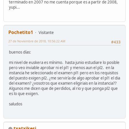
terminado en 2007 no me cuenta porque es a partir de 2008,
yupi...
Pochetito1
Visitante
27 de Noviembre de 2018, 10:56:22 AM
#433
buenos días:
mi nivel de euskera es mínimo. hasta junio estudiare lo posible
pero veo inviable aprobar ni el pl1 y menos aun el pl2. en la
instancia he seleccionado el examen pl1 pero en los requisitos
del puesto exigen pl2. ¿me serviría de algo aprobar el pl1 el dia
del examen? ¿vosotros que examen eligiriais en la instancia??
Algunos me dicen que de perdidos, al rio y que ponga pl2 que
es lo que exigen.
saludos
txatxikesi