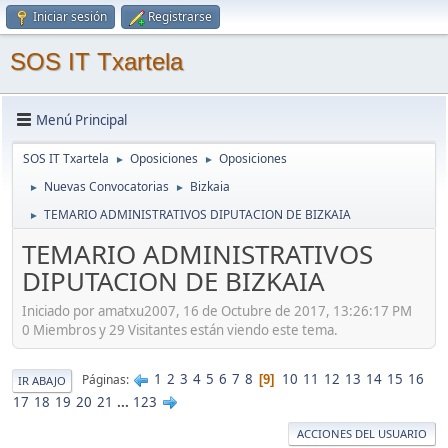
Iniciar sesión
Registrarse
SOS IT Txartela
Menú Principal
SOS IT Txartela
Oposiciones
Oposiciones
►
►
Nuevas Convocatorias
Bizkaia
►
►
TEMARIO ADMINISTRATIVOS DIPUTACION DE BIZKAIA
►
TEMARIO ADMINISTRATIVOS
DIPUTACION DE BIZKAIA
Iniciado por amatxu2007, 16 de Octubre de 2017, 13:26:17 PM
0 Miembros y 29 Visitantes están viendo este tema.
1
2
3
4
5
6
7
8
10
11
12
13
14
15
16
Páginas
9
IR ABAJO
17
18
19
20
21
...
123
ACCIONES DEL USUARIO