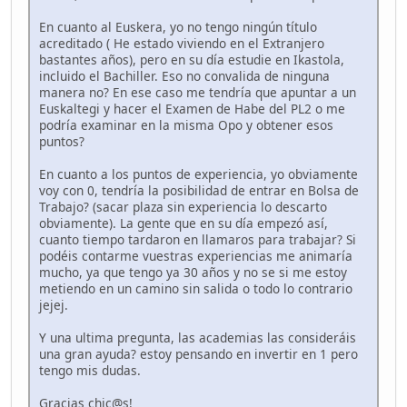
En cuanto al Euskera, yo no tengo ningún título
acreditado ( He estado viviendo en el Extranjero
bastantes años), pero en su día estudie en Ikastola,
incluido el Bachiller. Eso no convalida de ninguna
manera no? En ese caso me tendría que apuntar a un
Euskaltegi y hacer el Examen de Habe del PL2 o me
podría examinar en la misma Opo y obtener esos
puntos?
En cuanto a los puntos de experiencia, yo obviamente
voy con 0, tendría la posibilidad de entrar en Bolsa de
Trabajo? (sacar plaza sin experiencia lo descarto
obviamente). La gente que en su día empezó así,
cuanto tiempo tardaron en llamaros para trabajar? Si
podéis contarme vuestras experiencias me animaría
mucho, ya que tengo ya 30 años y no se si me estoy
metiendo en un camino sin salida o todo lo contrario
jejej.
Y una ultima pregunta, las academias las consideráis
una gran ayuda? estoy pensando en invertir en 1 pero
tengo mis dudas.
Gracias chic@s!