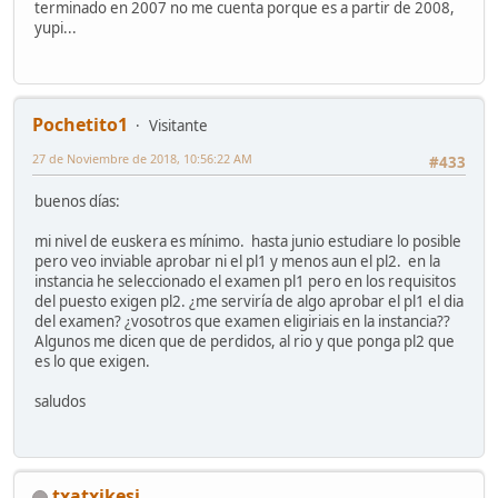
terminado en 2007 no me cuenta porque es a partir de 2008,
yupi...
Pochetito1
Visitante
27 de Noviembre de 2018, 10:56:22 AM
#433
buenos días:
mi nivel de euskera es mínimo. hasta junio estudiare lo posible
pero veo inviable aprobar ni el pl1 y menos aun el pl2. en la
instancia he seleccionado el examen pl1 pero en los requisitos
del puesto exigen pl2. ¿me serviría de algo aprobar el pl1 el dia
del examen? ¿vosotros que examen eligiriais en la instancia??
Algunos me dicen que de perdidos, al rio y que ponga pl2 que
es lo que exigen.
saludos
txatxikesi