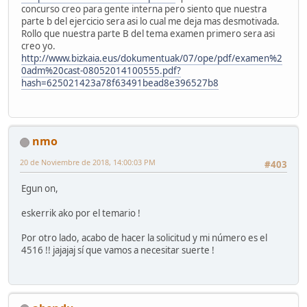
concurso creo para gente interna pero siento que nuestra
parte b del ejercicio sera asi lo cual me deja mas desmotivada.
Rollo que nuestra parte B del tema examen primero sera asi
creo yo.
http://www.bizkaia.eus/dokumentuak/07/ope/pdf/examen%2
0adm%20cast-08052014100555.pdf?
hash=625021423a78f63491bead8e396527b8
nmo
20 de Noviembre de 2018, 14:00:03 PM
#403
Egun on,
eskerrik ako por el temario !
Por otro lado, acabo de hacer la solicitud y mi número es el
4516 !! jajajaj sí que vamos a necesitar suerte !