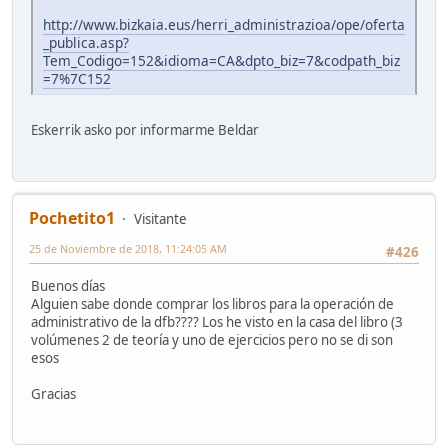
http://www.bizkaia.eus/herri_administrazioa/ope/oferta
_publica.asp?
Tem_Codigo=152&idioma=CA&dpto_biz=7&codpath_biz
=7%7C152
Eskerrik asko por informarme Beldar
Pochetito1
Visitante
25 de Noviembre de 2018, 11:24:05 AM
#426
Buenos días
Alguien sabe donde comprar los libros para la operación de
administrativo de la dfb???? Los he visto en la casa del libro (3
volúmenes 2 de teoría y uno de ejercicios pero no se di son
esos
Gracias