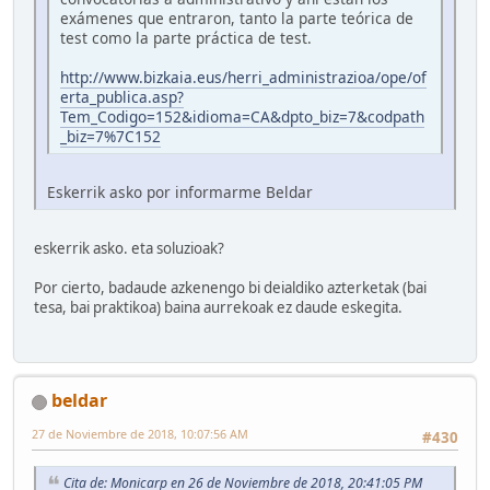
exámenes que entraron, tanto la parte teórica de
test como la parte práctica de test.
http://www.bizkaia.eus/herri_administrazioa/ope/of
erta_publica.asp?
Tem_Codigo=152&idioma=CA&dpto_biz=7&codpath
_biz=7%7C152
Eskerrik asko por informarme Beldar
eskerrik asko. eta soluzioak?
Por cierto, badaude azkenengo bi deialdiko azterketak (bai
tesa, bai praktikoa) baina aurrekoak ez daude eskegita.
beldar
27 de Noviembre de 2018, 10:07:56 AM
#430
Cita de: Monicarp en 26 de Noviembre de 2018, 20:41:05 PM