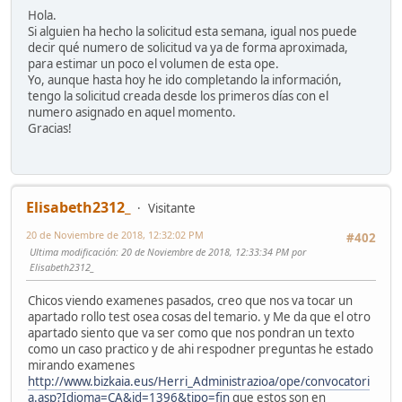
Hola.
Si alguien ha hecho la solicitud esta semana, igual nos puede
decir qué numero de solicitud va ya de forma aproximada,
para estimar un poco el volumen de esta ope.
Yo, aunque hasta hoy he ido completando la información,
tengo la solicitud creada desde los primeros días con el
numero asignado en aquel momento.
Gracias!
Elisabeth2312_
Visitante
20 de Noviembre de 2018, 12:32:02 PM
#402
Ultima modificación
: 20 de Noviembre de 2018, 12:33:34 PM por
Elisabeth2312_
Chicos viendo examenes pasados, creo que nos va tocar un
apartado rollo test osea cosas del temario. y Me da que el otro
apartado siento que va ser como que nos pondran un texto
como un caso practico y de ahi respodner preguntas he estado
mirando examenes
http://www.bizkaia.eus/Herri_Administrazioa/ope/convocatori
a.asp?Idioma=CA&id=1396&tipo=fin
que estos son en