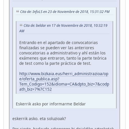
Cita de: InfoLS en 23 de Noviembre de 2018, 15:31:32 PM
Cita de: beldar en 17 de Noviembre de 2018, 10:32:19
AM
Entrando en el apartado de convocatorias
finalizadas se pueden ver las anteriores
convocatorias a administrativo y ahí están los
exámenes que entraron, tanto la parte teórica
de test como la parte práctica de test.
http://www.bizkaia.eus/herri_administrazioa/op
e/oferta_publica.asp?
Tem_Codigo=152&idioma=CA&dpto_biz=7&codp
ath_biz=7%7C152
Eskerrik asko por informarme Beldar
eskerrik asko. eta soluzioak?
Por cierto, badaude azkenengo bi deialdiko azterketak