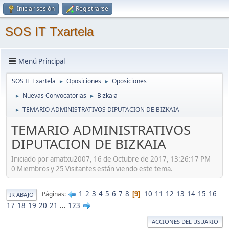
Iniciar sesión
Registrarse
SOS IT Txartela
Menú Principal
SOS IT Txartela
Oposiciones
Oposiciones
►
►
Nuevas Convocatorias
Bizkaia
►
►
TEMARIO ADMINISTRATIVOS DIPUTACION DE BIZKAIA
►
TEMARIO ADMINISTRATIVOS
DIPUTACION DE BIZKAIA
Iniciado por amatxu2007, 16 de Octubre de 2017, 13:26:17 PM
0 Miembros y 25 Visitantes están viendo este tema.
1
2
3
4
5
6
7
8
10
11
12
13
14
15
16
Páginas
9
IR ABAJO
17
18
19
20
21
...
123
ACCIONES DEL USUARIO