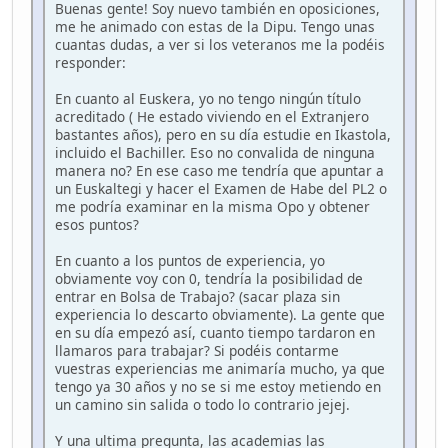
Buenas gente! Soy nuevo también en oposiciones,
me he animado con estas de la Dipu. Tengo unas
cuantas dudas, a ver si los veteranos me la podéis
responder:
En cuanto al Euskera, yo no tengo ningún título
acreditado ( He estado viviendo en el Extranjero
bastantes años), pero en su día estudie en Ikastola,
incluido el Bachiller. Eso no convalida de ninguna
manera no? En ese caso me tendría que apuntar a
un Euskaltegi y hacer el Examen de Habe del PL2 o
me podría examinar en la misma Opo y obtener
esos puntos?
En cuanto a los puntos de experiencia, yo
obviamente voy con 0, tendría la posibilidad de
entrar en Bolsa de Trabajo? (sacar plaza sin
experiencia lo descarto obviamente). La gente que
en su día empezó así, cuanto tiempo tardaron en
llamaros para trabajar? Si podéis contarme
vuestras experiencias me animaría mucho, ya que
tengo ya 30 años y no se si me estoy metiendo en
un camino sin salida o todo lo contrario jejej.
Y una ultima pregunta, las academias las