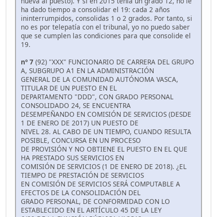
nueva al puesto). Y si en 2015 tenía un grado 12, no le
ha dado tiempo a consolidar el 19: cada 2 años
ininterrumpidos, consolidas 1 o 2 grados. Por tanto, si
no es por telepatía con el tribunal, yo no puedo saber
que se cumplen las condiciones para que consolide el
19.
nº 7
(92) "XXX" FUNCIONARIO DE CARRERA DEL GRUPO
A, SUBGRUPO A1 EN LA ADMINISTRACIÓN
GENERAL DE LA COMUNIDAD AUTÓNOMA VASCA,
TITULAR DE UN PUESTO EN EL
DEPARTAMENTO "DDD", CON GRADO PERSONAL
CONSOLIDADO 24, SE ENCUENTRA
DESEMPEÑANDO EN COMISIÓN DE SERVICIOS (DESDE
1 DE ENERO DE 2017) UN PUESTO DE
NIVEL 28. AL CABO DE UN TIEMPO, CUANDO RESULTA
POSIBLE, CONCURSA EN UN PROCESO
DE PROVISIÓN Y NO OBTIENE EL PUESTO EN EL QUE
HA PRESTADO SUS SERVICIOS EN
COMISIÓN DE SERVICIOS (1 DE ENERO DE 2018). ¿EL
TIEMPO DE PRESTACIÓN DE SERVICIOS
EN COMISIÓN DE SERVICIOS SERÁ COMPUTABLE A
EFECTOS DE LA CONSOLIDACIÓN DEL
GRADO PERSONAL, DE CONFORMIDAD CON LO
ESTABLECIDO EN EL ARTÍCULO 45 DE LA LEY