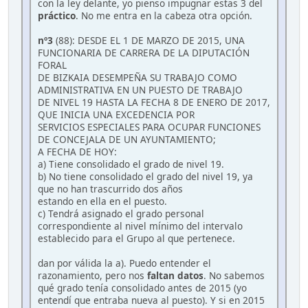
con la ley delante, yo pienso impugnar estas 3 del
práctico
. No me entra en la cabeza otra opción.
nº3
(88): DESDE EL 1 DE MARZO DE 2015, UNA
FUNCIONARIA DE CARRERA DE LA DIPUTACIÓN
FORAL
DE BIZKAIA DESEMPEÑA SU TRABAJO COMO
ADMINISTRATIVA EN UN PUESTO DE TRABAJO
DE NIVEL 19 HASTA LA FECHA 8 DE ENERO DE 2017,
QUE INICIA UNA EXCEDENCIA POR
SERVICIOS ESPECIALES PARA OCUPAR FUNCIONES
DE CONCEJALA DE UN AYUNTAMIENTO;
A FECHA DE HOY:
a) Tiene consolidado el grado de nivel 19.
b) No tiene consolidado el grado del nivel 19, ya
que no han trascurrido dos años
estando en ella en el puesto.
c) Tendrá asignado el grado personal
correspondiente al nivel mínimo del intervalo
establecido para el Grupo al que pertenece.
dan por válida la a). Puedo entender el
razonamiento, pero nos
faltan datos
. No sabemos
qué grado tenía consolidado antes de 2015 (yo
entendí que entraba nueva al puesto). Y si en 2015