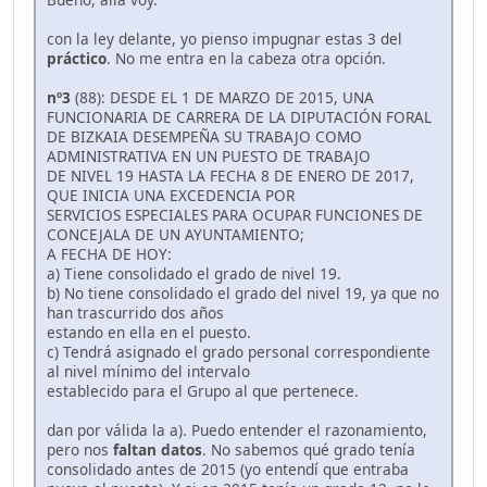
con la ley delante, yo pienso impugnar estas 3 del
práctico
. No me entra en la cabeza otra opción.
nº3
(88): DESDE EL 1 DE MARZO DE 2015, UNA
FUNCIONARIA DE CARRERA DE LA DIPUTACIÓN FORAL
DE BIZKAIA DESEMPEÑA SU TRABAJO COMO
ADMINISTRATIVA EN UN PUESTO DE TRABAJO
DE NIVEL 19 HASTA LA FECHA 8 DE ENERO DE 2017,
QUE INICIA UNA EXCEDENCIA POR
SERVICIOS ESPECIALES PARA OCUPAR FUNCIONES DE
CONCEJALA DE UN AYUNTAMIENTO;
A FECHA DE HOY:
a) Tiene consolidado el grado de nivel 19.
b) No tiene consolidado el grado del nivel 19, ya que no
han trascurrido dos años
estando en ella en el puesto.
c) Tendrá asignado el grado personal correspondiente
al nivel mínimo del intervalo
establecido para el Grupo al que pertenece.
dan por válida la a). Puedo entender el razonamiento,
pero nos
faltan datos
. No sabemos qué grado tenía
consolidado antes de 2015 (yo entendí que entraba