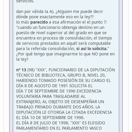
servicios.
dan por válida la A). ¿Alguien me puede decir
dónde pone exactamente eso en la ley??
lo más
parecido
a esa afirmación el el punto 7:
"cuando un funcionario obtenga destino en un
puesto de nivel superior al del grado en que se
encuentra en proceso de consolidación, el tiempo
de servicios prestados en aquél será computable
para la referida consolidación,
si así lo solicita.
"
¿Por qué tengo que imaginarme lo que NO pone en
la ley?
nº 13
(98) "XXX", FUNCIONARIO DE LA DIPUTACIÓN
TÉCNICO DE BIBLIOTECA, GRUPO B, NIVEL 20,
HABIENDO TOMADO POSESIÓN DE SU CARGO EL
DÍA 8 DE AGOSTO DE 1991 SOLICITA EL
DÍA 7 DE SEPTIEMBRE DE 1996 EXCEDENCIA
VOLUNTARIA PARA TRASLADARSE AL
EXTRANJERO, AL OBJETO DE DESEMPEÑAR UN
TRABAJO PRIVADO DURANTE DOS AÑOS. LA
DIPUTACIÓN LE OTORGA LA CITADA EXCEDENCIA
EL DÍA 10 DE SEPTIEMBRE DE 1996.
EL DÍA 8 DE JULIO DE 1998, "XXX" ES ELEGIDO
PARLAMENTARIO EN EL PARLAMENTO VASCO