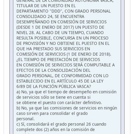
GENERAL DE LA COMUNIDAD AUTÓNOMA VASCA,
TITULAR DE UN PUESTO EN EL
DEPARTAMENTO "DDD", CON GRADO PERSONAL
CONSOLIDADO 24, SE ENCUENTRA
DESEMPEÑANDO EN COMISIÓN DE SERVICIOS
(DESDE 1 DE ENERO DE 2017) UN PUESTO DE
NIVEL 28. AL CABO DE UN TIEMPO, CUANDO
RESULTA POSIBLE, CONCURSA EN UN PROCESO
DE PROVISIÓN Y NO OBTIENE EL PUESTO EN EL
QUE HA PRESTADO SUS SERVICIOS EN
COMISIÓN DE SERVICIOS (1 DE ENERO DE 2018).
¿EL TIEMPO DE PRESTACIÓN DE SERVICIOS
EN COMISIÓN DE SERVICIOS SERÁ COMPUTABLE A
EFECTOS DE LA CONSOLIDACIÓN DEL
GRADO PERSONAL, DE CONFORMIDAD CON LO
ESTABLECIDO EN EL ARTÍCULO 45 DE LA LEY
6/89 DE LA FUNCIÓN PÚBLICA VASCA?
a) No, ya que el tiempo de desempeño en comisión
de servicios sólo se tiene en cuenta si
se obtiene el puesto con carácter definitivo.
b) No, ya que las comisiones de servicios en ningún
caso sirven para consolidar el grado
personal.
c) Sí, consolidará el grado personal 26 cuando
complete dos (2) años en la comisión de