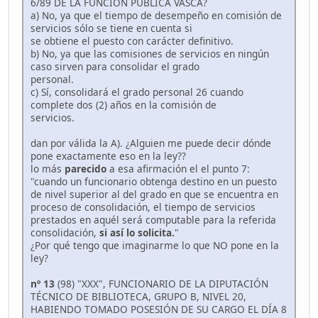
6/89 DE LA FUNCIÓN PÚBLICA VASCA?
a) No, ya que el tiempo de desempeño en comisión de
servicios sólo se tiene en cuenta si
se obtiene el puesto con carácter definitivo.
b) No, ya que las comisiones de servicios en ningún
caso sirven para consolidar el grado
personal.
c) Sí, consolidará el grado personal 26 cuando
complete dos (2) años en la comisión de
servicios.
dan por válida la A). ¿Alguien me puede decir dónde
pone exactamente eso en la ley??
lo más
parecido
a esa afirmación el el punto 7:
"cuando un funcionario obtenga destino en un puesto
de nivel superior al del grado en que se encuentra en
proceso de consolidación, el tiempo de servicios
prestados en aquél será computable para la referida
consolidación,
si así lo solicita.
"
¿Por qué tengo que imaginarme lo que NO pone en la
ley?
nº 13
(98) "XXX", FUNCIONARIO DE LA DIPUTACIÓN
TÉCNICO DE BIBLIOTECA, GRUPO B, NIVEL 20,
HABIENDO TOMADO POSESIÓN DE SU CARGO EL DÍA 8