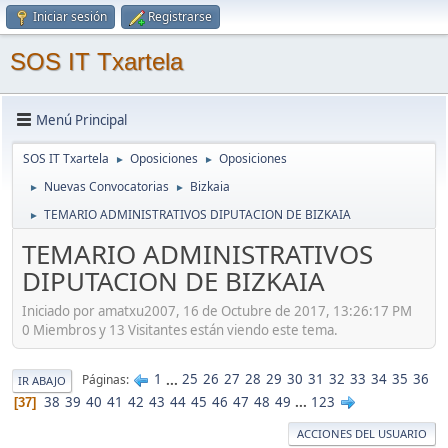
Iniciar sesión
Registrarse
SOS IT Txartela
Menú Principal
SOS IT Txartela
Oposiciones
Oposiciones
►
►
Nuevas Convocatorias
Bizkaia
►
►
TEMARIO ADMINISTRATIVOS DIPUTACION DE BIZKAIA
►
TEMARIO ADMINISTRATIVOS
DIPUTACION DE BIZKAIA
Iniciado por amatxu2007, 16 de Octubre de 2017, 13:26:17 PM
0 Miembros y 13 Visitantes están viendo este tema.
1
...
25
26
27
28
29
30
31
32
33
34
35
36
Páginas
IR ABAJO
38
39
40
41
42
43
44
45
46
47
48
49
...
123
37
ACCIONES DEL USUARIO