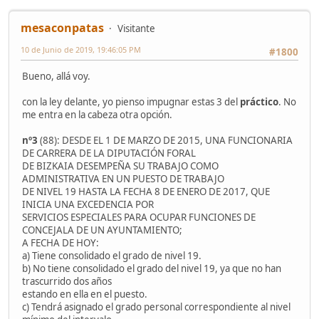
mesaconpatas
Visitante
10 de Junio de 2019, 19:46:05 PM
#1800
Bueno, allá voy.
con la ley delante, yo pienso impugnar estas 3 del
práctico
. No
me entra en la cabeza otra opción.
nº3
(88): DESDE EL 1 DE MARZO DE 2015, UNA FUNCIONARIA
DE CARRERA DE LA DIPUTACIÓN FORAL
DE BIZKAIA DESEMPEÑA SU TRABAJO COMO
ADMINISTRATIVA EN UN PUESTO DE TRABAJO
DE NIVEL 19 HASTA LA FECHA 8 DE ENERO DE 2017, QUE
INICIA UNA EXCEDENCIA POR
SERVICIOS ESPECIALES PARA OCUPAR FUNCIONES DE
CONCEJALA DE UN AYUNTAMIENTO;
A FECHA DE HOY:
a) Tiene consolidado el grado de nivel 19.
b) No tiene consolidado el grado del nivel 19, ya que no han
trascurrido dos años
estando en ella en el puesto.
c) Tendrá asignado el grado personal correspondiente al nivel