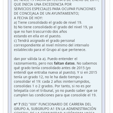
QUE INICIA UNA EXCEDENCIA POR
SERVICIOS ESPECIALES PARA OCUPAR FUNCIONES
DE CONCEJALA DE UN AYUNTAMIENTO;
A FECHA DE HOY:
a) Tiene consolidado el grado de nivel 19.
b) No tiene consolidado el grado del nivel 19, ya
que no han trascurrido dos años
estando en ella en el puesto.
c) Tendrá asignado el grado personal
correspondiente al nivel mínimo del intervalo
establecido para el Grupo al que pertenece.
dan por válida la a). Puedo entender el
razonamiento, pero nos
faltan datos
. No sabemos
qué grado tenía consolidado antes de 2015 (yo
entendí que entraba nueva al puesto). Y si en 2015
tenía un grado 12, no le ha dado tiempo a
consolidar el 19: cada 2 años ininterrumpidos,
consolidas 1 o 2 grados. Por tanto, si no es por
telepatía con el tribunal, yo no puedo saber que se
cumplen las condiciones para que consolide el 19.
nº 7
(92) "XXX" FUNCIONARIO DE CARRERA DEL
GRUPO A, SUBGRUPO A1 EN LA ADMINISTRACIÓN