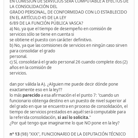
EN COMISIÓN DE SERVICIOS SERÁ COMPUTABLE A EFECTOS DE
LA CONSOLIDACIÓN DEL
GRADO PERSONAL, DE CONFORMIDAD CON LO ESTABLECIDO
EN EL ARTÍCULO 45 DE LA LEY
6/89 DE LA FUNCIÓN PÚBLICA VASCA?
a) No, ya que el tiempo de desempeño en comisión de
servicios sólo se tiene en cuenta si
se obtiene el puesto con carácter definitivo.
b) No, ya que las comisiones de servicios en ningún caso sirven
para consolidar el grado
personal.
c) Sí, consolidará el grado personal 26 cuando complete dos (2)
años en la comisión de
servicios.
dan por válida la A). ¿Alguien me puede decir dónde pone
exactamente eso en la ley??
lo más
parecido
a esa afirmación el el punto 7: "cuando un
funcionario obtenga destino en un puesto de nivel superior al
del grado en que se encuentra en proceso de consolidación, el
tiempo de servicios prestados en aquél será computable para
la referida consolidación,
si así lo solicita.
"
¿Por qué tengo que imaginarme lo que NO pone en la ley?
nº 13
(98) "XXX", FUNCIONARIO DE LA DIPUTACIÓN TÉCNICO