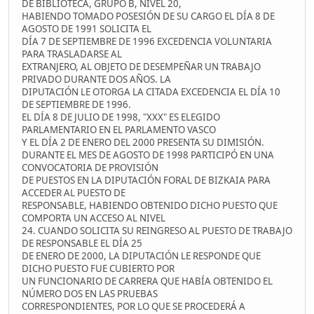
DE BIBLIOTECA, GRUPO B, NIVEL 20,
HABIENDO TOMADO POSESIÓN DE SU CARGO EL DÍA 8 DE
AGOSTO DE 1991 SOLICITA EL
DÍA 7 DE SEPTIEMBRE DE 1996 EXCEDENCIA VOLUNTARIA
PARA TRASLADARSE AL
EXTRANJERO, AL OBJETO DE DESEMPEÑAR UN TRABAJO
PRIVADO DURANTE DOS AÑOS. LA
DIPUTACIÓN LE OTORGA LA CITADA EXCEDENCIA EL DÍA 10
DE SEPTIEMBRE DE 1996.
EL DÍA 8 DE JULIO DE 1998, "XXX" ES ELEGIDO
PARLAMENTARIO EN EL PARLAMENTO VASCO
Y EL DÍA 2 DE ENERO DEL 2000 PRESENTA SU DIMISIÓN.
DURANTE EL MES DE AGOSTO DE 1998 PARTICIPÓ EN UNA
CONVOCATORIA DE PROVISIÓN
DE PUESTOS EN LA DIPUTACIÓN FORAL DE BIZKAIA PARA
ACCEDER AL PUESTO DE
RESPONSABLE, HABIENDO OBTENIDO DICHO PUESTO QUE
COMPORTA UN ACCESO AL NIVEL
24. CUANDO SOLICITA SU REINGRESO AL PUESTO DE TRABAJO
DE RESPONSABLE EL DÍA 25
DE ENERO DE 2000, LA DIPUTACIÓN LE RESPONDE QUE
DICHO PUESTO FUE CUBIERTO POR
UN FUNCIONARIO DE CARRERA QUE HABÍA OBTENIDO EL
NÚMERO DOS EN LAS PRUEBAS
CORRESPONDIENTES, POR LO QUE SE PROCEDERÁ A