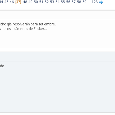
44
45
46
48
49
50
51
52
53
54
55
56
57
58
59
...
123
47
icho qie resolverán para setiembre.
s de los exámenes de Euskera.
odo