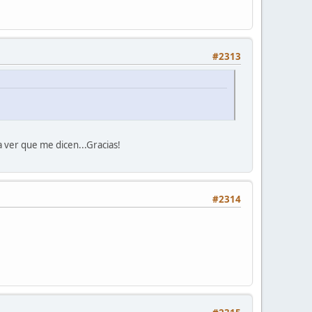
#2313
a ver que me dicen...Gracias!
#2314