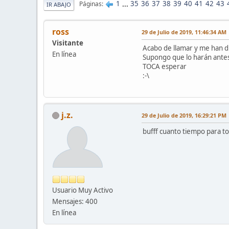
1
...
35
36
37
38
39
40
41
42
43
Páginas
IR ABAJO
ross
29 de Julio de 2019, 11:46:34 AM
Visitante
Acabo de llamar y me han d
En línea
Supongo que lo harán ante
TOCA esperar
:-\
j.z.
29 de Julio de 2019, 16:29:21 PM
bufff cuanto tiempo para t
Usuario Muy Activo
Mensajes: 400
En línea