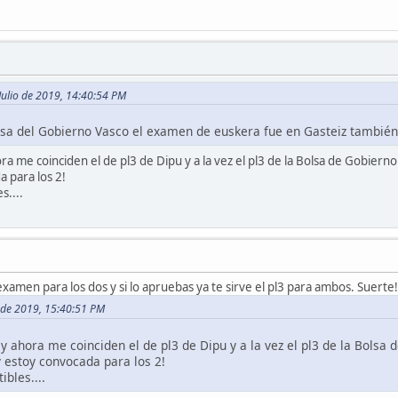
Julio de 2019, 14:40:54 PM
lsa del Gobierno Vasco el examen de euskera fue en Gasteiz también
 ahora me coinciden el de pl3 de Dipu y a la vez el pl3 de la Bolsa de Gobier
 para los 2!
s....
xamen para los dos y si lo apruebas ya te sirve el pl3 para ambos. Suerte!
o de 2019, 15:40:51 PM
í, y ahora me coinciden el de pl3 de Dipu y a la vez el pl3 de la Bols
y estoy convocada para los 2!
bles....