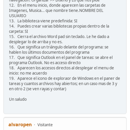
navegación: Organizar >> Diseño y Lo que nos pide
12. En el menu inicio, donde aparecen las carpetas de
Imagenes, Musica... que nombre tiene.NOMBRE DEL
USUARIO
13. La biblioteca viene predefinida: SI
14. Puedes crear varias bibliotecas propias dentro de la
carpeta: SI
15. Cierra el archivo Word pad sin teclado. Le he dado a
desplegar lo de arriba y no es.
16. Que significa un triángulo delante del programa: se
hablen los últimos documentos del programa
17. Que significa Outlook en el panel de tareas: se abre el
programa Outlook. No es acceso directo
18. Aparecen los accesos directos al desplegar el menu de
inicio: no me acuerdo
19. Aparece el icono de exploraor de Windows en el paner de
tareas y cuantos archivos hay abiertos; en un caso mas de 3 y
en otro 2 (se ven rayas y contar)
Un saludo
alvaropen
Visitante