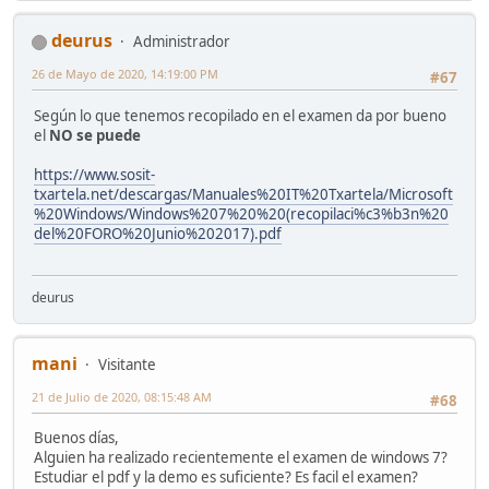
deurus
Administrador
26 de Mayo de 2020, 14:19:00 PM
#67
Según lo que tenemos recopilado en el examen da por bueno
el
NO se puede
https://www.sosit-
txartela.net/descargas/Manuales%20IT%20Txartela/Microsoft
%20Windows/Windows%207%20%20(recopilaci%c3%b3n%20
del%20FORO%20Junio%202017).pdf
deurus
mani
Visitante
21 de Julio de 2020, 08:15:48 AM
#68
Buenos días,
Alguien ha realizado recientemente el examen de windows 7?
Estudiar el pdf y la demo es suficiente? Es facil el examen?