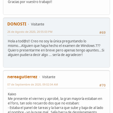
Gracias por vuestro trabajo!!
DONOSTI
Visitante
26 de Agosto de 2020, 20:55:03 PM
#69
Hola a tod@s!! Creo no soy la única preguntando lo
mismo...Alguien que haya hecho el examen de Windows 7??
Quiero presentarme en breve pero apenas tengo apuntes...Si
alguien pudiera decir algo ... sería de agradecer!
nereagutierrez
Visitante
07 de Septiembre de 2020, 09:02:04 AM
#70
Kaixo
Me presente el viernes y aprobé, la gran mayoría estaban en
el foro, tan solo recuerdo dos que no estaban:
- Estaba el panel de tareas y la barra que sube y baja de al lado
el nombre - yo la puse mal . Salía barra de desplazamiento,