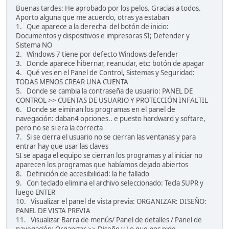
Buenas tardes: He aprobado por los pelos. Gracias a todos.
Aporto alguna que me acuerdo, otras ya estaban
1. Que aparece a la derecha del botón de inicio:
Documentos y dispositivos e impresoras SI; Defender y
Sistema NO
2. Windows 7 tiene por defecto Windows defender
3. Donde aparece hibernar, reanudar, etc: botón de apagar
4. Qué ves en el Panel de Control, Sistemas y Seguridad:
TODAS MENOS CREAR UNA CUENTA
5. Donde se cambia la contraseña de usuario: PANEL DE
CONTROL >> CUENTAS DE USUARIO Y PROTECCIÓN INFALTIL
6. Donde se eiminan los programas en el panel de
navegación: daban4 opciones.. e puesto hardward y softare,
pero no se si era la correcta
7. Si se cierra el usuario no se cierran las ventanas y para
entrar hay que usar las claves
SI se apaga el equipo se cierran los programas y al iniciar no
aparecen los programas que habíamos dejado abiertos
8. Definición de accesibilidad: la he fallado
9. Con teclado elimina el archivo seleccionado: Tecla SUPR y
luego ENTER
10. Visualizar el panel de vista previa: ORGANIZAR: DISEÑO:
PANEL DE VISTA PREVIA
11. Visualizar Barra de menús/ Panel de detalles / Panel de