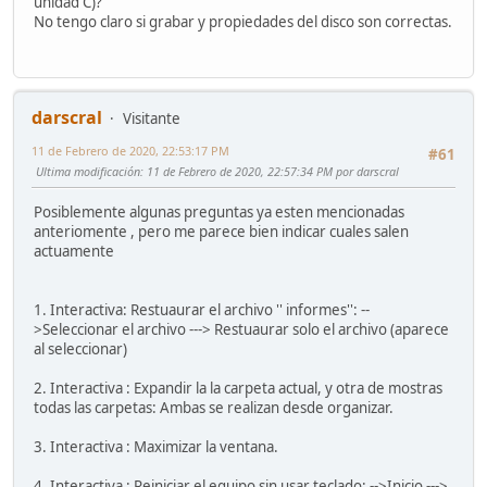
unidad C)?
No tengo claro si grabar y propiedades del disco son correctas.
darscral
Visitante
11 de Febrero de 2020, 22:53:17 PM
#61
Ultima modificación
: 11 de Febrero de 2020, 22:57:34 PM por darscral
Posiblemente algunas preguntas ya esten mencionadas
anteriomente , pero me parece bien indicar cuales salen
actuamente
1. Interactiva: Restuaurar el archivo '' informes'': --
>Seleccionar el archivo ---> Restuaurar solo el archivo (aparece
al seleccionar)
2. Interactiva : Expandir la la carpeta actual, y otra de mostras
todas las carpetas: Ambas se realizan desde organizar.
3. Interactiva : Maximizar la ventana.
4. Interactiva : Reiniciar el equipo sin usar teclado: -->Inicio --->