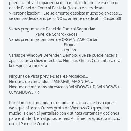
puede cambiar la apariencia de pantalla o fondo de escritorio
desde Panel de Control-Pantalla (falso creo, es desde
>Personalización). Ese solamente despista mucho xq a veces SI
se cambia desde ahi, pero NO solamente desde ahí. Cuidado!!!
Varias preguntas de Panel de Control-Seguridad
Panel de Control-Redes
Varias preguntas también de ORGANIZAR- Cortar
- Eliminar
- Equipo...
Varias de Windows Defender. Ejemplo, que se puede hacer si
aparece un archivo infectado: Eliminar, Omitir, Cuarentena era
la respuesta correcta
Ninguna de Vista previa-Detalles-Mosaicos....
Ninguna de comandos TASKMGR, MAGNIFY, ...
Ninguna de métodos abreviados WINDOWS + D, WINDOWS +
U, WINDOWS +R
Por último recomendaros estudiar en alguna de las páginas
web que ofrecen Cursos gratis de Windows 7 xq ayudan
mucho. Tienen el pantallazo con distintas ventanas y opciones
para entnder bien algunos temas. A mí me ha ayudado mucho
con el Panel de Control