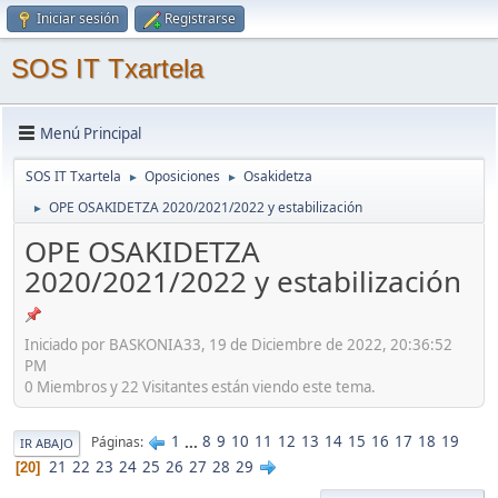
Iniciar sesión
Registrarse
SOS IT Txartela
Menú Principal
SOS IT Txartela
Oposiciones
Osakidetza
►
►
OPE OSAKIDETZA 2020/2021/2022 y estabilización
►
OPE OSAKIDETZA
2020/2021/2022 y estabilización
Iniciado por BASKONIA33, 19 de Diciembre de 2022, 20:36:52
PM
0 Miembros y 22 Visitantes están viendo este tema.
1
...
8
9
10
11
12
13
14
15
16
17
18
19
Páginas
IR ABAJO
21
22
23
24
25
26
27
28
29
20