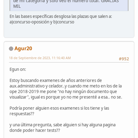
de mi categoría y solo veo el número total. GRACIAS
MIL
En las bases específicas desglosa las plazas que salen a:
a)concurso-oposición y b)concurso
Agur20
18 de Septiembre de 2023, 11:16:40 AM
#952
Egun on:
Estoy buscando examenes de años anteriores de
aux.administrativo y celador..y cuando me meto en los de la
ope 2018-2019 me pone "no hay ningún documento que
visualizar", igual es porque yo no me presenté a esa.. no se.
Podría poner alguien esos examenes si los tiene y las
respuestas??
y una última pregunta, sabe alguien si hay alguna pagina
donde poder hacer tests??