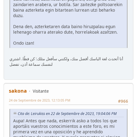
zaindarien arabera, ur botila. Sar zaitezke poltsoarekin
baina azterketa egin bitartean lurrean utzi beharko
duzu.
Dena den, azterketaren data baino hiruzpalau egun
lehenago oharra aterako dute, horrelakoak azaltzen.
Ondo izan!
أنا أتحدث لغة الباسك أفضل منك، ولكنني سأفعل مثلك: كن فظًا. اشتري
لنفسك سماعة أذن، تفضل
sakona
Visitante
24 de Septiembre de 2023, 12:13:05 PM
#966
Cita de: Leirukiss en 22 de Septiembre de 2023, 19:04:06 PM
Aupa! Antes que nada, eskerrik asko a todos los que
aportáis vuestros conocimientos a este foro, es mi
primera vez en una oposición y he aprendido