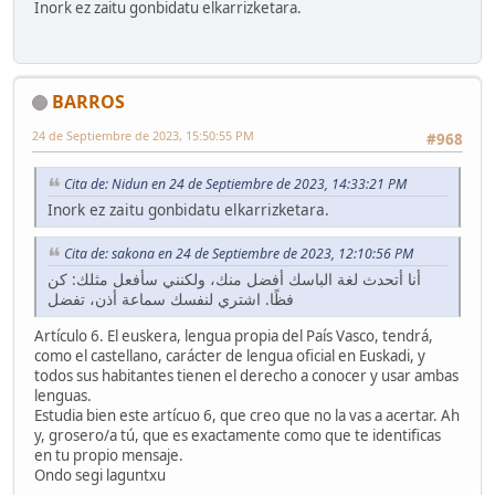
Inork ez zaitu gonbidatu elkarrizketara.
BARROS
24 de Septiembre de 2023, 15:50:55 PM
#968
Cita de: Nidun en 24 de Septiembre de 2023, 14:33:21 PM
Inork ez zaitu gonbidatu elkarrizketara.
Cita de: sakona en 24 de Septiembre de 2023, 12:10:56 PM
أنا أتحدث لغة الباسك أفضل منك، ولكنني سأفعل مثلك: كن
فظًا. اشتري لنفسك سماعة أذن، تفضل
Artículo 6. El euskera, lengua propia del País Vasco, tendrá,
como el castellano, carácter de lengua oficial en Euskadi, y
todos sus habitantes tienen el derecho a conocer y usar ambas
lenguas.
Estudia bien este artícuo 6, que creo que no la vas a acertar. Ah
y, grosero/a tú, que es exactamente como que te identificas
en tu propio mensaje.
Ondo segi laguntxu