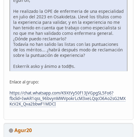
Egun on,
He realizado la OPE de enfermeria de una especialidad
en julio del 2023 en Osakidetza. Llevé los títulos como
la experiencia para validar, y en la experiencia no me
han tenido en cuenta que trabajo como especialista si
no que me han validado como enfermera general.
¿Dónde puedo reclamarlo?
Todavía no han salido las listas con las puntuaciones
de los méritos... ¿habrá después modo de reclamación
sobre la puntuación de experiencia?
Eskerrik asko y ánimo a tod@s.
Enlace al grupo:
https://chat.whatsapp.com/K9XtVy50f13JVGpgSL5Fo6?
fbclid=IwAR1qss_96bvynMWVpokrLcM3xeLQqcO6Ao2sG2MX
KcV2K_Qva2bbwF1MDCI
Agur20