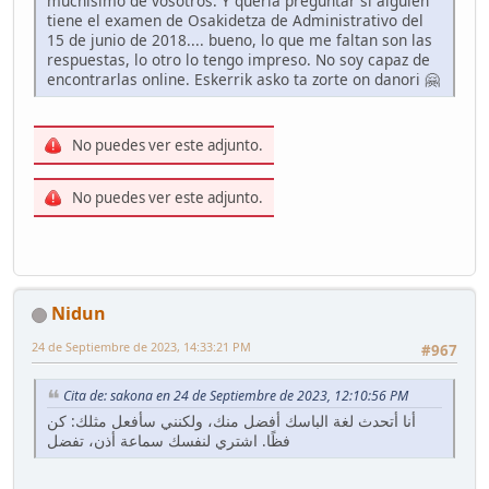
muchísimo de vosotros. Y quería preguntar si alguien
tiene el examen de Osakidetza de Administrativo del
15 de junio de 2018.... bueno, lo que me faltan son las
respuestas, lo otro lo tengo impreso. No soy capaz de
encontrarlas online. Eskerrik asko ta zorte on danori 🤗
No puedes ver este adjunto.
No puedes ver este adjunto.
Nidun
24 de Septiembre de 2023, 14:33:21 PM
#967
Cita de: sakona en 24 de Septiembre de 2023, 12:10:56 PM
أنا أتحدث لغة الباسك أفضل منك، ولكنني سأفعل مثلك: كن
فظًا. اشتري لنفسك سماعة أذن، تفضل