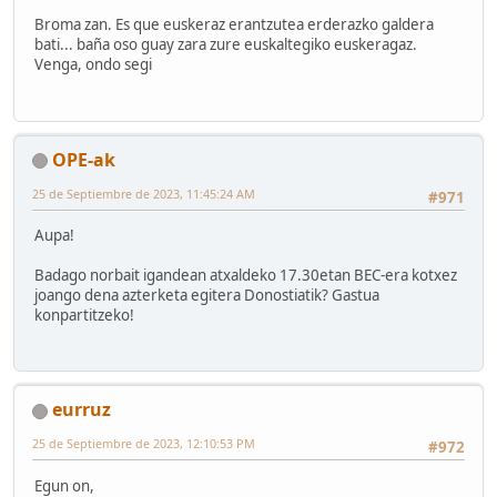
Broma zan. Es que euskeraz erantzutea erderazko galdera
bati... baña oso guay zara zure euskaltegiko euskeragaz.
Venga, ondo segi
OPE-ak
25 de Septiembre de 2023, 11:45:24 AM
#971
Aupa!
Badago norbait igandean atxaldeko 17.30etan BEC-era kotxez
joango dena azterketa egitera Donostiatik? Gastua
konpartitzeko!
eurruz
25 de Septiembre de 2023, 12:10:53 PM
#972
Egun on,