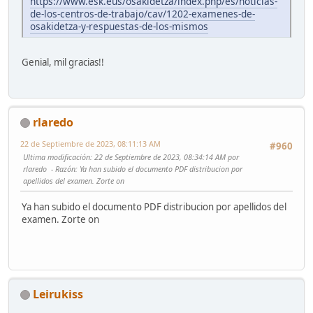
https://www.esk.eus/osakidetza/index.php/es/noticias-
de-los-centros-de-trabajo/cav/1202-examenes-de-
osakidetza-y-respuestas-de-los-mismos
Genial, mil gracias!!
rlaredo
22 de Septiembre de 2023, 08:11:13 AM
#960
Ultima modificación
: 22 de Septiembre de 2023, 08:34:14 AM por
rlaredo
Razón
: Ya han subido el documento PDF distribucion por
apellidos del examen. Zorte on
Ya han subido el documento PDF distribucion por apellidos del
examen. Zorte on
Leirukiss