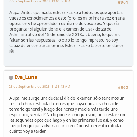
22 de Septiembre de 2023, 19:04:06 PM
#961
Aupa! Antes que nada, eskerrik asko a todos los que aportáis
vuestros conocimientos a este foro, es mi primera vez en una
oposición y he aprendido muchísimo de vosotros. Y quería
preguntar si alguien tiene el examen de Osakidetza de
Administrativo del 15 de junio de 2018.... bueno, lo que me
faltan son las respuestas, lo otro lo tengo impreso. No soy
capaz de encontrarlas online. Eskerrik asko ta zorte on danori
🤗
Eva_Luna
23 de Septiembre de 2023, 11:33:43 AM
#962
Aupa! Me surge una duda: El día del examen sólo tenemos un
test a la hora estipulada, no es que haya uno a esa hora de
temario general y luego dos horas y media más tarde uno
específico, verdad? No lo pone en ningún sitio, pero estas son
las segundas opos que hago y en las primeras fue así, y como
luego tengo que volver al curro en Donosti necesito calcular
cuánto voy a tardar.