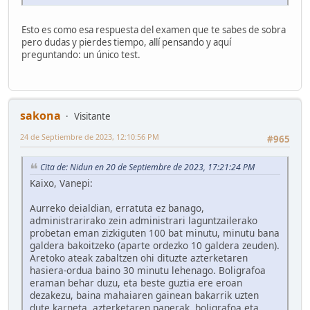
Esto es como esa respuesta del examen que te sabes de sobra
pero dudas y pierdes tiempo, allí pensando y aquí
preguntando: un único test.
sakona
Visitante
24 de Septiembre de 2023, 12:10:56 PM
#965
Cita de: Nidun en 20 de Septiembre de 2023, 17:21:24 PM
Kaixo, Vanepi:
Aurreko deialdian, erratuta ez banago,
administrarirako zein administrari laguntzailerako
probetan eman zizkiguten 100 bat minutu, minutu bana
galdera bakoitzeko (aparte ordezko 10 galdera zeuden).
Aretoko ateak zabaltzen ohi dituzte azterketaren
hasiera-ordua baino 30 minutu lehenago. Boligrafoa
eraman behar duzu, eta beste guztia ere eroan
dezakezu, baina mahaiaren gainean bakarrik uzten
dute karneta, azterketaren paperak, boligrafoa eta,