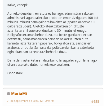
Kaixo, Vanepi:
Aurreko deialdian, erratuta ez banago, administrarirako zein
administrari laguntzailerako probetan eman zizkiguten 100 bat
minutu, minutu bana galdera bakoitzeko (aparte ordezko 10
galdera zeuden). Aretoko ateak zabaltzen ohi dituzte
azterketaren hasiera-ordua baino 30 minutu lehenago.
Boligrafoa eraman behar duzu, eta beste guztia ere eroan
dezakezu, baina mahaiaren gainean bakarrik uzten dute
karneta, azterketaren paperak, boligrafoa eta, zaindarien
arabera, ur botila. Sar zaitezke poltsoarekin baina azterketa
egin bitartean lurrean utzi beharko duzu.
Dena den, azterketaren data baino hiruzpalau egun lehenago
oharra aterako dute, horrelakoak azaltzen.
Ondo izan!
MariaMi
21 de Septiembre de 2023, 12:19:40 PM
#958