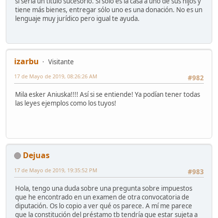
sí sería un título sucesorio. Si sólo es la casa a uno de sus hijos y
tiene más bienes, entregar sólo uno es una donación. No es un
lenguaje muy jurídico pero igual te ayuda.
izarbu
Visitante
17 de Mayo de 2019, 08:26:26 AM
#982
Mila esker Aniuska!!!! Así si se entiende! Ya podían tener todas
las leyes ejemplos como los tuyos!
Dejuas
17 de Mayo de 2019, 19:35:52 PM
#983
Hola, tengo una duda sobre una pregunta sobre impuestos
que he encontrado en un examen de otra convocatoria de
diputación. Os lo copio a ver qué os parece. A mí me parece
que la constitución del préstamo tb tendría que estar sujeta a