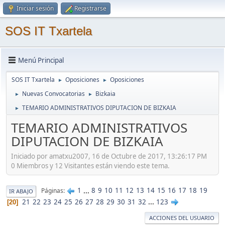
Iniciar sesión
Registrarse
SOS IT Txartela
Menú Principal
SOS IT Txartela
Oposiciones
Oposiciones
►
►
Nuevas Convocatorias
Bizkaia
►
►
TEMARIO ADMINISTRATIVOS DIPUTACION DE BIZKAIA
►
TEMARIO ADMINISTRATIVOS
DIPUTACION DE BIZKAIA
Iniciado por amatxu2007, 16 de Octubre de 2017, 13:26:17 PM
0 Miembros y 12 Visitantes están viendo este tema.
1
...
8
9
10
11
12
13
14
15
16
17
18
19
Páginas
IR ABAJO
21
22
23
24
25
26
27
28
29
30
31
32
...
123
20
ACCIONES DEL USUARIO