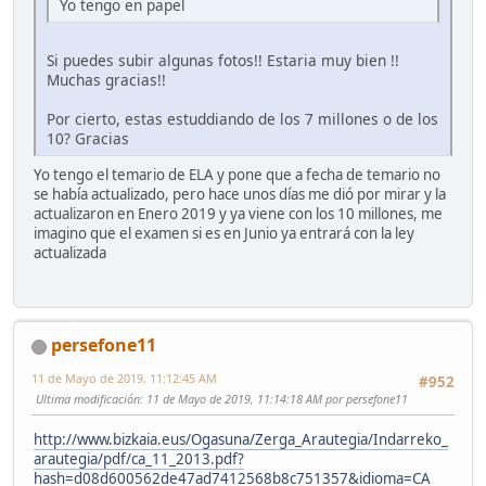
Yo tengo en papel
Si puedes subir algunas fotos!! Estaria muy bien !!
Muchas gracias!!
Por cierto, estas estuddiando de los 7 millones o de los
10? Gracias
Yo tengo el temario de ELA y pone que a fecha de temario no
se había actualizado, pero hace unos días me dió por mirar y la
actualizaron en Enero 2019 y ya viene con los 10 millones, me
imagino que el examen si es en Junio ya entrará con la ley
actualizada
persefone11
11 de Mayo de 2019, 11:12:45 AM
#952
Ultima modificación
: 11 de Mayo de 2019, 11:14:18 AM por persefone11
http://www.bizkaia.eus/Ogasuna/Zerga_Arautegia/Indarreko_
arautegia/pdf/ca_11_2013.pdf?
hash=d08d600562de47ad7412568b8c751357&idioma=CA