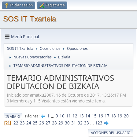
Iniciar sesión
Registrarse
SOS IT Txartela
Menú Principal
SOS IT Txartela
Oposiciones
Oposiciones
►
►
Nuevas Convocatorias
Bizkaia
►
►
TEMARIO ADMINISTRATIVOS DIPUTACION DE BIZKAIA
►
TEMARIO ADMINISTRATIVOS
DIPUTACION DE BIZKAIA
Iniciado por amatxu2007, 16 de Octubre de 2017, 13:26:17 PM
0 Miembros y 115 Visitantes están viendo este tema.
1
...
9
10
11
12
13
14
15
16
17
18
19
20
Páginas
IR ABAJO
22
23
24
25
26
27
28
29
30
31
32
33
...
123
21
ACCIONES DEL USUARIO