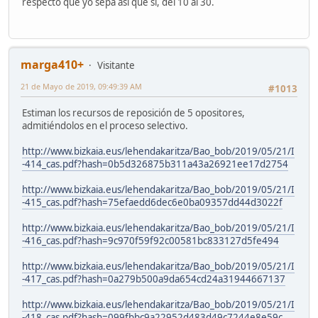
respecto que yo sepa así que sí, del 10 al 30.
marga410+
Visitante
21 de Mayo de 2019, 09:49:39 AM
#1013
Estiman los recursos de reposición de 5 opositores,
admitiéndolos en el proceso selectivo.
http://www.bizkaia.eus/lehendakaritza/Bao_bob/2019/05/21/I
-414_cas.pdf?hash=0b5d326875b311a43a26921ee17d2754
http://www.bizkaia.eus/lehendakaritza/Bao_bob/2019/05/21/I
-415_cas.pdf?hash=75efaedd6dec6e0ba09357dd44d3022f
http://www.bizkaia.eus/lehendakaritza/Bao_bob/2019/05/21/I
-416_cas.pdf?hash=9c970f59f92c00581bc833127d5fe494
http://www.bizkaia.eus/lehendakaritza/Bao_bob/2019/05/21/I
-417_cas.pdf?hash=0a279b500a9da654cd24a31944667137
http://www.bizkaia.eus/lehendakaritza/Bao_bob/2019/05/21/I
-418_cas.pdf?hash=099fbbc9a22952d483d49c7244e8e59c