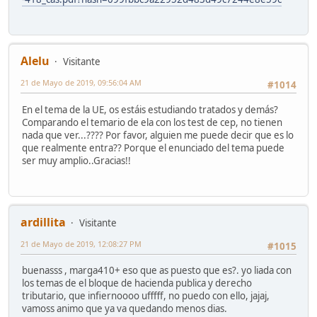
Alelu
Visitante
21 de Mayo de 2019, 09:56:04 AM
#1014
En el tema de la UE, os estáis estudiando tratados y demás?
Comparando el temario de ela con los test de cep, no tienen
nada que ver...???? Por favor, alguien me puede decir que es lo
que realmente entra?? Porque el enunciado del tema puede
ser muy amplio..Gracias!!
ardillita
Visitante
21 de Mayo de 2019, 12:08:27 PM
#1015
buenasss , marga410+ eso que as puesto que es?. yo liada con
los temas de el bloque de hacienda publica y derecho
tributario, que infiernoooo ufffff, no puedo con ello, jajaj,
vamoss animo que ya va quedando menos dias.