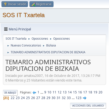
Iniciar sesión
Registrarse
SOS IT Txartela
Menú Principal
SOS IT Txartela
Oposiciones
Oposiciones
►
►
Nuevas Convocatorias
Bizkaia
►
►
TEMARIO ADMINISTRATIVOS DIPUTACION DE BIZKAIA
►
TEMARIO ADMINISTRATIVOS
DIPUTACION DE BIZKAIA
Iniciado por amatxu2007, 16 de Octubre de 2017, 13:26:17 PM
0 Miembros y 25 Visitantes están viendo este tema.
1
...
9
10
11
12
13
14
15
16
17
18
19
20
Páginas
IR ABAJO
22
23
24
25
26
27
28
29
30
31
32
33
...
123
21
ACCIONES DEL USUARIO