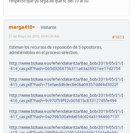
respecto que yo sepa así que sí, del 10 al 30.
marga410+
Visitante
21 de Mayo de 2019, 09:49:39 AM
#1013
Estiman los recursos de reposición de 5 opositores,
admitiéndolos en el proceso selectivo.
http://www.bizkaia.eus/lehendakaritza/Bao_bob/2019/05/21/I
-414_cas.pdf?hash=0b5d326875b311a43a26921ee17d2754
http://www.bizkaia.eus/lehendakaritza/Bao_bob/2019/05/21/I
-415_cas.pdf?hash=75efaedd6dec6e0ba09357dd44d3022f
http://www.bizkaia.eus/lehendakaritza/Bao_bob/2019/05/21/I
-416_cas.pdf?hash=9c970f59f92c00581bc833127d5fe494
http://www.bizkaia.eus/lehendakaritza/Bao_bob/2019/05/21/I
-417_cas.pdf?hash=0a279b500a9da654cd24a31944667137
http://www.bizkaia.eus/lehendakaritza/Bao_bob/2019/05/21/I
-418_cas.pdf?hash=099fbbc9a22952d483d49c7244e8e59c