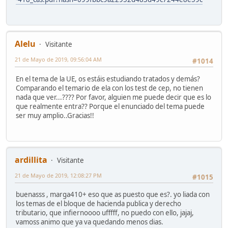
Alelu
Visitante
21 de Mayo de 2019, 09:56:04 AM
#1014
En el tema de la UE, os estáis estudiando tratados y demás?
Comparando el temario de ela con los test de cep, no tienen
nada que ver...???? Por favor, alguien me puede decir que es lo
que realmente entra?? Porque el enunciado del tema puede
ser muy amplio..Gracias!!
ardillita
Visitante
21 de Mayo de 2019, 12:08:27 PM
#1015
buenasss , marga410+ eso que as puesto que es?. yo liada con
los temas de el bloque de hacienda publica y derecho
tributario, que infiernoooo ufffff, no puedo con ello, jajaj,
vamoss animo que ya va quedando menos dias.