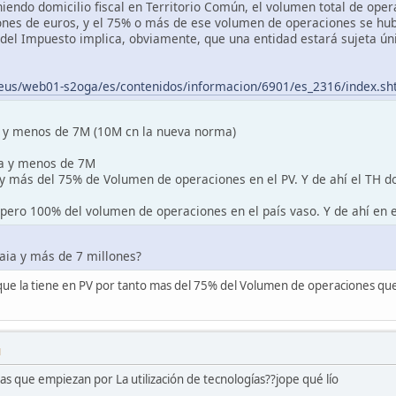
iendo domicilio fiscal en Territorio Común, el volumen total de opera
ones de euros, y el 75% o más de ese volumen de operaciones se hubi
del Impuesto implica, obviamente, que una entidad estará sujeta úni
.eus/web01-s2oga/es/contenidos/informacion/6901/es_2316/index.sh
C y menos de 7M (10M cn la nueva norma)
aia y menos de 7M
V y más del 75% de Volumen de operaciones en el PV. Y de ahí el TH
C pero 100% del volumen de operaciones en el país vaso. Y de ahí en
kaia y más de 7 millones?
ca que la tiene en PV por tanto mas del 75% del Volumen de operaciones que
M
las que empiezan por La utilización de tecnologías??jope qué lío