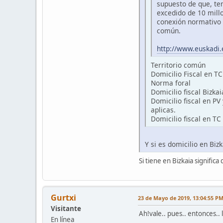
supuesto de que, ten
excedido de 10 mill
conexión normativo 
común.
http://www.euskadi
Territorio común
Domicilio Fiscal en T
Norma foral
Domicilio fiscal Bizk
Domicilio fiscal en P
aplicas.
Domicilio fiscal en T
Y si es domicilio en Biz
Si tiene en Bizkaia signifi
Gurtxi
23 de Mayo de 2019, 13:04:55 P
Visitante
Ah!vale.. pues.. entonces.. 
En línea