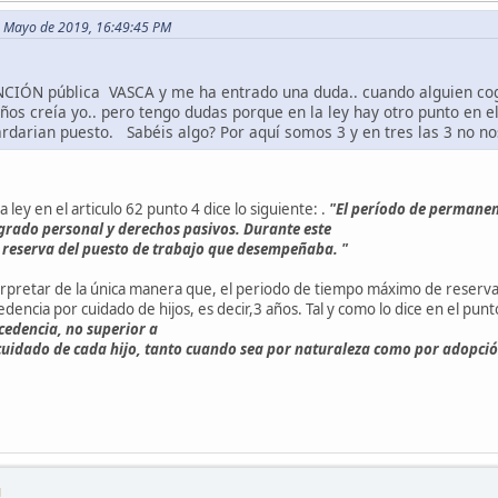
 de Mayo de 2019, 16:49:45 PM
NCIÓN pública VASCA y me ha entrado una duda.. cuando alguien coge
ños creía yo.. pero tengo dudas porque en la ley hay otro punto en el
ardarian puesto. Sabéis algo? Por aquí somos 3 y en tres las 3 no nos
 ley en el articulo 62 punto 4 dice lo siguiente: .
"El período de permanen
 grado personal y derechos pasivos. Durante este
 reserva del puesto de trabajo que desempeñaba. "
rpretar de la única manera que, el periodo de tiempo máximo de reserva
ncia por cuidado de hijos, es decir,3 años. Tal y como lo dice en el pun
cedencia, no superior a
 cuidado de cada hijo, tanto cuando sea por naturaleza como por adopción
M