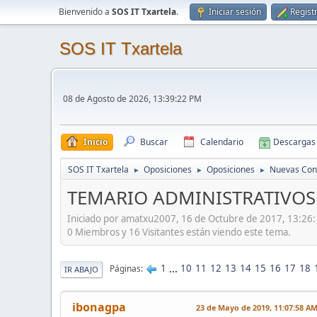
Bienvenido a
SOS IT Txartela
.
Iniciar sesión
Regist
SOS IT Txartela
08 de Agosto de 2026, 13:39:22 PM
Inicio
Buscar
Calendario
Descargas
SOS IT Txartela
Oposiciones
Oposiciones
Nuevas Con
►
►
►
TEMARIO ADMINISTRATIVOS 
Iniciado por amatxu2007, 16 de Octubre de 2017, 13:26
0 Miembros y 16 Visitantes están viendo este tema.
1
...
10
11
12
13
14
15
16
17
18
Páginas
IR ABAJO
ibonagpa
23 de Mayo de 2019, 11:07:58 A