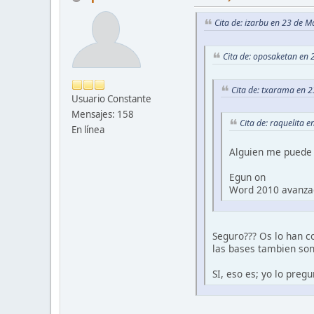
Cita de: izarbu en 23 de 
Cita de: oposaketan en
Cita de: txarama en 
Usuario Constante
Mensajes: 158
Cita de: raquelita 
En línea
Alguien me puede d
Egun on
Word 2010 avanzad
Seguro??? Os lo han c
las bases tambien son
SI, eso es; yo lo preg