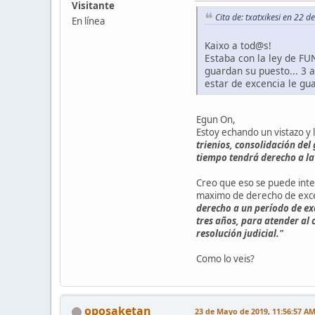
Visitante
Cita de: txatxikesi en 22
En línea
Kaixo a tod@s!
Estaba con la ley de FU
guardan su puesto... 3 a
estar de excencia le gu
Egun On,
Estoy echando un vistazo y la
trienios, consolidación del
tiempo tendrá derecho a la
Creo que eso se puede inte
maximo de derecho de excede
derecho a un período de ex
tres años, para atender al
resolución judicial."
Como lo veis?
oposaketan
23 de Mayo de 2019, 11:56:57 A