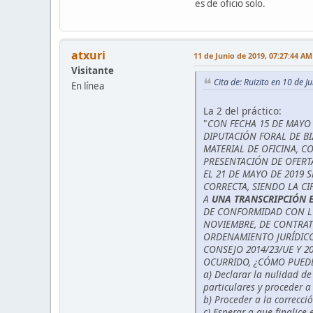
es de oficio solo.
atxuri
11 de Junio de 2019, 07:27:44 AM
Visitante
Cita de: Ruizito en 10 de 
En línea
La 2 del práctico:
"
CON FECHA 15 DE MAYO 
DIPUTACIÓN FORAL DE BI
MATERIAL DE OFICINA, C
PRESENTACIÓN DE OFERTA
EL 21 DE MAYO DE 2019 
CORRECTA, SIENDO LA CI
A
UNA TRANSCRIPCIÓN 
DE CONFORMIDAD CON LO 
NOVIEMBRE, DE CONTRAT
ORDENAMIENTO JURÍDICO
CONSEJO 2014/23/UE Y 20
OCURRIDO, ¿CÓMO PUED
a) Declarar la nulidad de
particulares y proceder a
b) Proceder a la correcció
c) Esperar a que finalice 