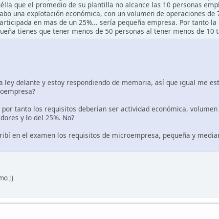
la que el promedio de su plantilla no alcance las 10 personas emp
abo una explotación económica, con un volumen de operaciones de 7 
articipada en mas de un 25%... sería pequeña empresa. Por tanto la 
eña tienes que tener menos de 50 personas al tener menos de 10 ta
a ley delante y estoy respondiendo de memoria, así que igual me e
croempresa?
por tanto los requisitos deberían ser actividad económica, volumen 
dores y lo del 25%. No?
ibí en el examen los requisitos de microempresa, pequeña y median
mo ;)