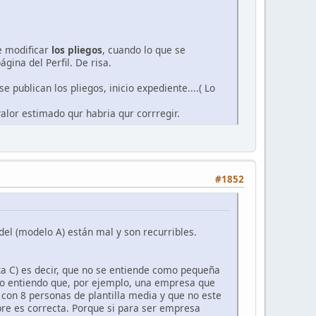
e modificar
los pliegos
, cuando lo que se
gina del Perfil. De risa.
e publican los pliegos, inicio expediente....( Lo
alor estimado qur habria qur corrregir.
#1852
el (modelo A) están mal y son recurribles.
a C) es decir, que no se entiende como pequeña
ro entiendo que, por ejemplo, una empresa que
con 8 personas de plantilla media y que no este
pre es correcta. Porque si para ser empresa