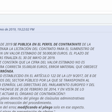
Junio de 2019, 19:22:02 PM
DE 2019
SE PUBLICA EN EL PERFIL DE CONTRATANTE
DE LA
ZKAIA LA LICITACIÓN DEL CONTRATO PARA EL SUMINISTRO DE
ON UN VALOR ESTIMADO DE 50.000,00 EUROS. EL PLAZO DE
S FINALIZA EL 30 DE MAYO DE 2019.
SE CONSTATA QUE LA CIFRA DEL VALOR ESTIMADO NO ES
FRA CORRECTA 55.000,00 EUROS, ERROR MATERIAL QUE OBEDECE
ERRÓNEA
.
ESTABLECIDO EN EL ARTÍCULO 122 DE LA LEY 9/2017, DE 8 DE
OS DEL SECTOR PÚBLICO POR LA QUE SE TRANSPONEN AL
 ESPAÑOL LAS DIRECTIVAS DEL PARLAMENTO EUROPEO Y DEL
14/24/UE DE 26 DE FEBRERO DE 2014, Y EN VISTA DE LO
E ACTUAR EL ÓRGANO DE CONTRATACIÓN?:
 pleno derecho del pliego de claúsulas administrativas
 la retroacción del procedimiento.
n del error,
modificando el pliego
solo en ese aspecto.
el plazo de presentación de ofertas.
"