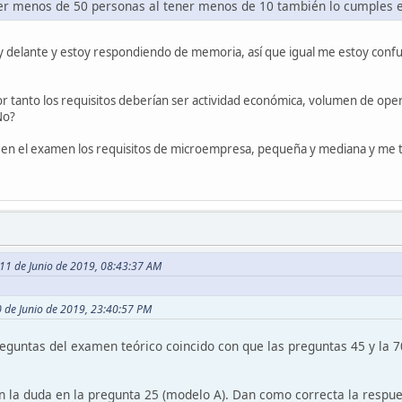
er menos de 50 personas al tener menos de 10 también lo cumples el
ey delante y estoy respondiendo de memoria, así que igual me estoy con
 tanto los requisitos deberían ser actividad económica, volumen de oper
No?
en el examen los requisitos de microempresa, pequeña y mediana y me t
11 de Junio de 2019, 08:43:37 AM
10 de Junio de 2019, 23:40:57 PM
guntas del examen teórico coincido con que las preguntas 45 y la 70
 la duda en la pregunta 25 (modelo A). Dan como correcta la respue