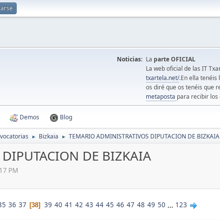
rarse
Noticias:
La
parte OFICIAL
La web oficial de las IT Tx
txartela.net/
.En ella tenéis
os diré que os tenéis que r
metaposta
para recibir los 
Demos
Blog
vocatorias
Bizkaia
TEMARIO ADMINISTRATIVOS DIPUTACION DE BIZKAIA
►
►
DIPUTACION DE BIZKAIA
:17 PM
35
36
37
39
40
41
42
43
44
45
46
47
48
49
50
...
123
38