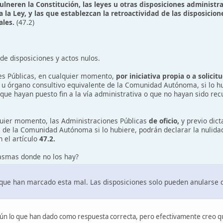
ulneren la Constitución, las leyes u otras disposiciones administr
 la Ley, y las que establezcan la retroactividad de las disposicion
ales.
(47.2)
 de disposiciones y actos nulos.
es Públicas, en cualquier momento,
por iniciativa propia o a solici
 u órgano consultivo equivalente de la Comunidad Autónoma, si lo hub
que hayan puesto fin a la vía administrativa o que no hayan sido rec
quier momento, las Administraciones Públicas
de oficio,
y previo dic
e de la Comunidad Autónoma si lo hubiere, podrán declarar la nulidad
 el artículo
47.2.
asmas donde no los hay?
 que han marcado esta mal. Las disposiciones solo pueden anularse de 
egún lo que han dado como respuesta correcta, pero efectivamente creo q