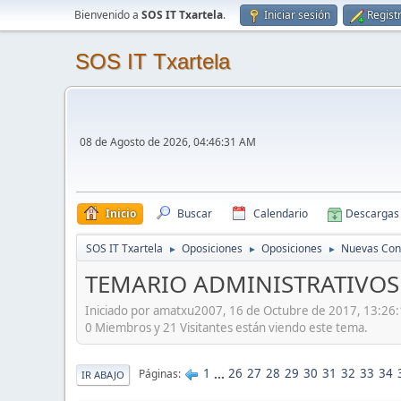
Bienvenido a
SOS IT Txartela
.
Iniciar sesión
Regist
SOS IT Txartela
08 de Agosto de 2026, 04:46:31 AM
Inicio
Buscar
Calendario
Descargas
SOS IT Txartela
Oposiciones
Oposiciones
Nuevas Con
►
►
►
TEMARIO ADMINISTRATIVOS 
Iniciado por amatxu2007, 16 de Octubre de 2017, 13:26
0 Miembros y 21 Visitantes están viendo este tema.
1
...
26
27
28
29
30
31
32
33
34
Páginas
IR ABAJO