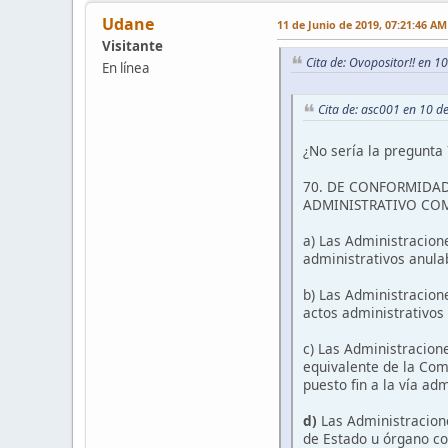
Udane
11 de Junio de 2019, 07:21:46 AM
Visitante
Cita de: Ovopositor!! en 1
En línea
Cita de: asc001 en 10 d
¿No sería la pregunt
70. DE CONFORMIDAD
ADMINISTRATIVO CO
a) Las Administracione
administrativos anula
b) Las Administracione
actos administrativos
c) Las Administracion
equivalente de la Com
puesto fin a la vía ad
d)
Las Administracion
de Estado u órgano co