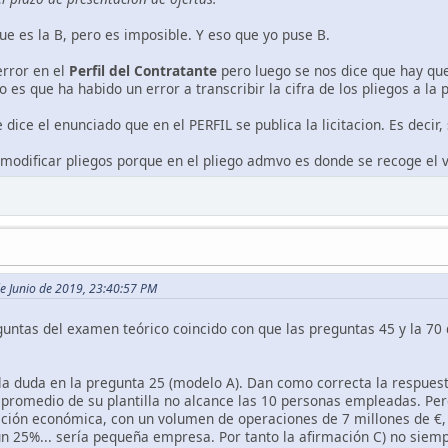
ue es la B, pero es imposible. Y eso que yo puse B.
rror en el
Perfil del Contratante
pero luego se nos dice que hay qu
es que ha habido un error a transcribir la cifra de los pliegos a la pá
dice el enunciado que en el PERFIL se publica la licitacion. Es decir, s
 modificar pliegos porque en el pliego admvo es donde se recoge el v
 de Junio de 2019, 23:40:57 PM
ntas del examen teórico coincido con que las preguntas 45 y la 70 d
a duda en la pregunta 25 (modelo A). Dan como correcta la respuest
 promedio de su plantilla no alcance las 10 personas empleadas. Pe
ación económica, con un volumen de operaciones de 7 millones de €, 
n 25%... sería pequeña empresa. Por tanto la afirmación C) no siem